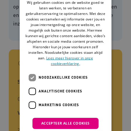
Wij gebruiken cookies om de website goed te
op hun verschillende voorkeuren, behoeften
laten werken, te verbeteren en
gebruikerservaring te optimaliseren. Met deze
en beperkingen. Je leest hier alles over de
cookies verzamelen wij informatie over jou en
inzet van interactieve belevingen.
jouw internetgedrag op onze website, en
mogelijk ook buiten onze website. Hiermee
kunnen wij gerichte content aanbieden, video’s
afspelen en sociale media content promoten.
Hieronder kun je jouw voorkeuren zelf
instellen. Noodzakelijke cookies staan altijd
aan.
Lees meer hierover in onze
In het kort
cookieverklaring.
NOODZAKELIJKE COOKIES
Sector
ANALYTISCHE COOKIES
Gehandicaptenzorg, Ouderenzorg
MARKETING COOKIES
Voor wie
ACCEPTEER ALLE COOKIES
Zorgverleners