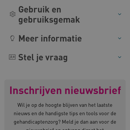
Gebruik en
gebruiksgemak
Meer informatie
__cf_bm
Cloudflare Inc.
Google Privacy Policy
.vimeo.com
Stel je vraag
BCSessionID
vilans.blueconic.net
Inschrijven nieuwsbrief
Wil je op de hoogte blijven van het laatste
nieuws en de handigste tips en tools voor de
ARRAffinity
Microsoft Corporation
.www.kennispleingehandicaptensector.nl
gehandicaptenzorg? Meld je dan aan voor de
nieuwsbrief en ontvang direct het