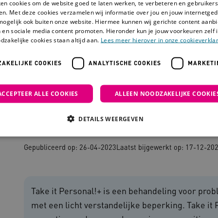
ken cookies om de website goed te laten werken, te verbeteren en gebruikers
en. Met deze cookies verzamelen wij informatie over jou en jouw internetge
mogelijk ook buiten onze website. Hiermee kunnen wij gerichte content aanbi
 en sociale media content promoten. Hieronder kun je jouw voorkeuren zelf i
dzakelijke cookies staan altijd aan.
Lees meer hierover in onze cookieverklar
AKELIJKE COOKIES
ANALYTISCHE COOKIES
MARKETI
al!+
ACCEPTEER ALLE COOKIES
ALLEEN NOODZAKELIJKE COOKIE
Take it Personal!+
DETAILS WEERGEVEN
Gepubliceerd op: 26-04-2023
Laatst bijgewerkt op: 17-12-20
Noodzakelijke cookies
Analytische cookies
Marketing cookies
che cookies zorgen ervoor dat de website werkt. Deze cookies worden altijd geplaatst
Take it Personal!+ is een behandeling voor pr
ovider
/
Domein
Vervaldatum
Omschrijving
met een licht verstandelijke beperking. Take it
outube.com
5 maanden 4
weken