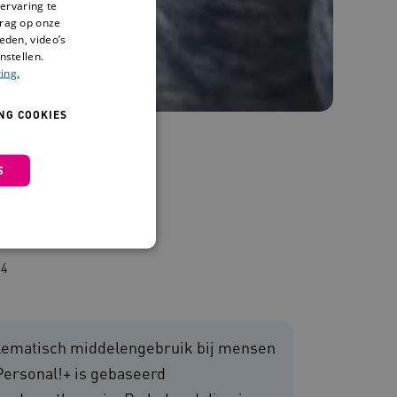
ervaring te
drag op onze
eden, video’s
nstellen.
ing.
NG COOKIES
S
24
 en maken geen inbreuk op
oblematisch middelengebruik bij mensen
 Personal!+ is gebaseerd