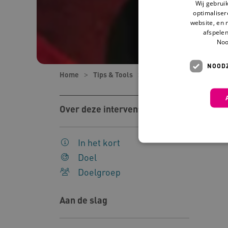
Wij gebrui
optimaliser
website, en 
afspelen
Noo
NOODZ
Home
Tips & Tools
Tools
Take it Person
Over deze interventie
In het kort
Doel
Doelgroep
Deze functionele en technis
uw privacy.
Aan de slag
Naam
Pr
__Secure-YNID
.y