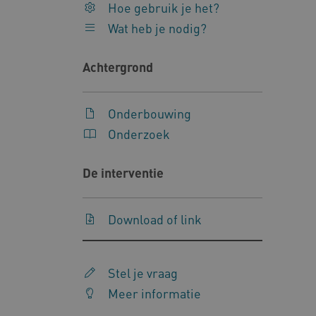
Hoe gebruik je het?
__Secure-
.y
Wat heb je nodig?
ROLLOUT_TOKEN
FPLC
.k
Achtergrond
Google Privacy Poli
Onderbouwing
__cf_bm
Cl
.v
Onderzoek
De interventie
BCSessionID
vi
Download of link
ARRAffinity
Mi
.w
Stel je vraag
CookieScriptConsent
Meer informatie
Co
ww