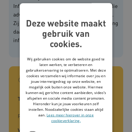
Infectieziektebestrijding (LCI) is de partij die
adviseert bij uitbraken van infectieziekten.
Deze website maakt
Zij maken ook richtlijnen voor de bestrijding
gebruik van
daarvan. De LCI richt zich specifiek op
infectieziekten.
cookies.
Wij gebruiken cookies om de website goed te
laten werken, te verbeteren en
gebruikerservaring te optimaliseren. Met deze
cookies verzamelen wij informatie over jou en
In het kort
jouw internetgedrag op onze website, en
mogelijk ook buiten onze website. Hiermee
kunnen wij gerichte content aanbieden, video’s
Type interventie
afspelen en sociale media content promoten.
Hieronder kun je jouw voorkeuren zelf
instellen. Noodzakelijke cookies staan altijd
aan.
Lees meer hierover in onze
Richtlijn
cookieverklaring.
Voor wie