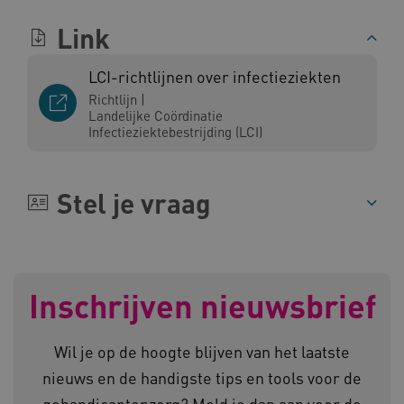
Link
LCI-richtlijnen over infectieziekten
Richtlijn
|
Landelijke Coördinatie
ARRAffinity
Microsoft Corporation
Infectieziektebestrijding (LCI)
.www.kennispleingehandicaptensector.nl
Stel je vraag
CookieScriptConsent
CookieScript
Inschrijven nieuwsbrief
www.kennispleingehandicaptensector.nl
Wil je op de hoogte blijven van het laatste
nieuws en de handigste tips en tools voor de
AWSALBCORS
Amazon.com Inc.
gehandicaptenzorg? Meld je dan aan voor de