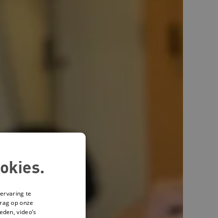
okies.
ervaring te
drag op onze
eden, video’s