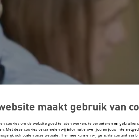
website maakt gebruik van co
ken cookies om de website goed te laten werken, te verbeteren en gebruikers
en. Met deze cookies verzamelen wij informatie over jou en jouw internetge
mogelijk ook buiten onze website. Hiermee kunnen wij gerichte content aanbi