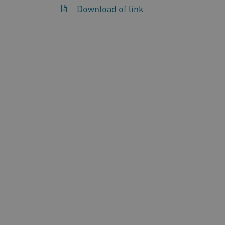
Download of link
FPLC
.k
Google Privacy Poli
__cf_bm
Cl
.v
BCSessionID
vi
ARRAffinity
Mi
.w
CookieScriptConsent
Co
ww
AWSALBCORS
Am