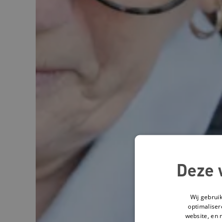
Deze 
Wij gebrui
optimaliser
website, en 