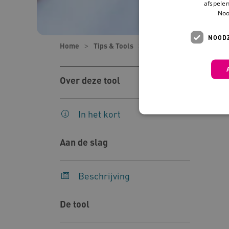
afspelen
Noo
NOODZ
Home
Tips & Tools
Tools
Animatievideo 
Over deze tool
In het kort
Aan de slag
Deze functionele en technis
uw privacy.
Beschrijving
Naam
Pr
__Secure-YNID
.y
De tool
__Secure-
.y
ROLLOUT_TOKEN