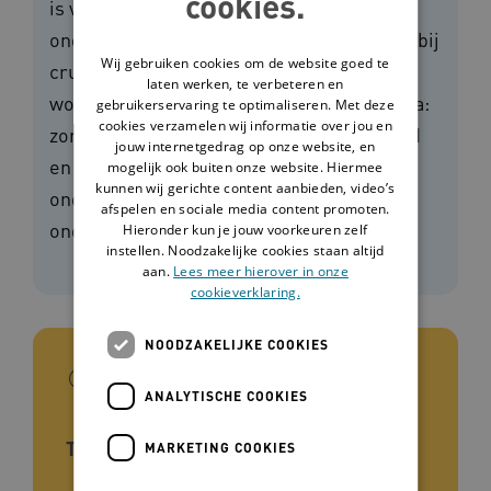
cookies.
is van het totale zorg- en
ondersteuningsaanbod. Opschalen is daarbij
Wij gebruiken cookies om de website goed te
cruciaal. Alle losse technologieprojecten
laten werken, te verbeteren en
worden samengebracht in één programma:
gebruikerservaring te optimaliseren. Met deze
cookies verzamelen wij informatie over jou en
zorgtechnologie wordt verankerd in beleid
jouw internetgedrag op onze website, en
en praktijk, zodat het een ingeburgerd
mogelijk ook buiten onze website. Hiermee
kunnen wij gerichte content aanbieden, video’s
onderdeel vormt van zorg- en
afspelen en sociale media content promoten.
ondersteuningsprocessen.
Hieronder kun je jouw voorkeuren zelf
instellen. Noodzakelijke cookies staan altijd
aan.
Lees meer hierover in onze
cookieverklaring.
NOODZAKELIJKE COOKIES
In het kort
ANALYTISCHE COOKIES
Type tool
MARKETING COOKIES