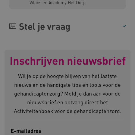
AWSALBCORS
Amazon.com Inc.
Vilans en Academy Het Dorp
a594.kennispleingehandicaptensector.nl
Stel je vraag
UMB_SESSION
www.kennispleingehandicaptensector.nl
Inschrijven nieuwsbrief
Wil je op de hoogte blijven van het laatste
ARRAffinitySameSite
Microsoft Corporation
.www.kennispleingehandicaptensector.nl
nieuws en de handigste tips en tools voor de
gehandicaptenzorg? Meld je dan aan voor de
nieuwsbrief en ontvang direct het
Activiteitenboek voor de gehandicaptenzorg.
E-mailadres