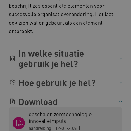
.www.kennispleingehandicaptensector.nl
beschrijft zes essentiële elementen voor
succesvolle organisatieverandering. Het laat
ook zien wat er gebeurt als een element
ontbreekt.
CookieScriptConsent
CookieScript
In welke situatie
www.kennispleingehandicaptensector.nl
gebruik je het?
Hoe gebruik je het?
AWSALBCORS
Amazon.com Inc.
vilans.blueconic.net
Download
opschalen zorgtechnologie
innovatieimpuls
handreiking
|
12-01-2026
|