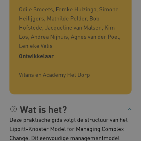
FPLC
.kennispleingehandicaptensector.nl
Odile Smeets, Femke Hulzinga, Simone
Heilijgers, Mathilde Pelder, Bob
Hofstede, Jacqueline van Malsen, Kim
Los, Andrea Nijhuis, Agnes van der Poel,
Lenieke Velis
Ontwikkelaar
__cf_bm
Cloudflare Inc.
Google Privacy Policy
.vimeo.com
Vilans en Academy Het Dorp
BCSessionID
vilans.blueconic.net
Wat is het?
Deze praktische gids volgt de structuur van het
Lippitt-Knoster Model for Managing Complex
Change. Dit eenvoudige managementmodel
ARRAffinity
Microsoft Corporation