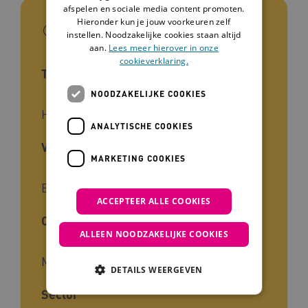
afspelen en sociale media content promoten.
Hieronder kun je jouw voorkeuren zelf
In het kort
instellen. Noodzakelijke cookies staan altijd
aan.
Lees meer hierover in onze
cookieverklaring.
Type interventie
NOODZAKELIJKE COOKIES
Handreiking
ANALYTISCHE COOKIES
Voor wie
MARKETING COOKIES
Begeleiders, Zorgverleners, Naasten
ACCEPTEER ALLE COOKIES
Cliëntgroep
ALLEEN NOODZAKELIJKE COOKIES
Mensen met een beperking
DETAILS WEERGEVEN
Sector