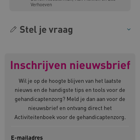
www.kennispleingehandicaptensector.nl
Verhoeven
Stel je vraag
AWSALBCORS
Amazon.com Inc.
vilans.blueconic.net
Inschrijven nieuwsbrief
Wil je op de hoogte blijven van het laatste
AWSALBCORS
Amazon.com Inc.
nieuws en de handigste tips en tools voor de
a594.kennispleingehandicaptensector.nl
gehandicaptenzorg? Meld je dan aan voor de
nieuwsbrief en ontvang direct het
Activiteitenboek voor de gehandicaptenzorg.
UMB_SESSION
www.kennispleingehandicaptensector.nl
E-mailadres