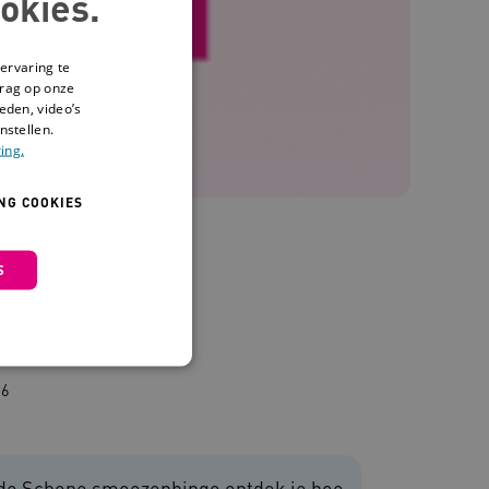
okies.
ervaring te
drag op onze
eden, video’s
nstellen.
ing.
NG COOKIES
S
ngo
26
 en maken geen inbreuk op
et de Schone smoezenbingo ontdek je hoe