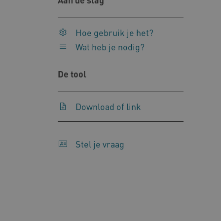
Naam
Pr
__Secure-YNID
.y
Hoe gebruik je het?
__Secure-
.y
Wat heb je nodig?
ROLLOUT_TOKEN
FPLC
.k
De tool
Google Privacy Poli
Download of link
__cf_bm
Cl
.v
Stel je vraag
BCSessionID
vi
ARRAffinity
Mi
.w