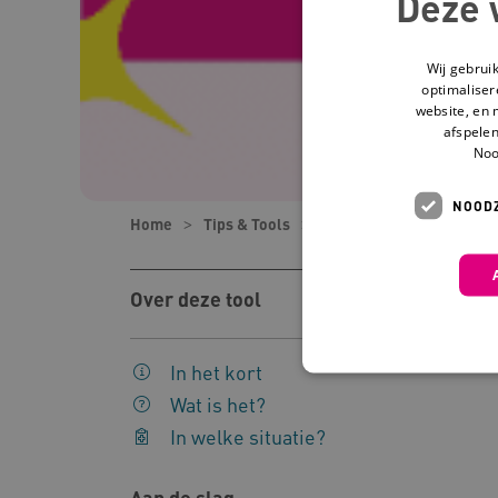
Deze 
Wij gebrui
optimaliser
website, en 
afspelen
Noo
NOODZ
Home
Tips & Tools
Tools
Schone smoez
Over deze tool
In het kort
Wat is het?
In welke situatie?
Deze functionele en technis
uw privacy.
Aan de slag