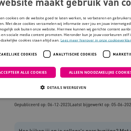
website maakt gebruik van co
ken cookies om de website goed te laten werken, te verbeteren en gebruikers
en. Met deze cookies verzamelen wij informatie over jou en jouw internetge
mogelijk ook buiten onze website. Hiermee kunnen wij gerichte content aanbi
 en sociale media content promoten. Hieronder kun je jouw voorkeuren zelf i
dzakelijke cookies staan altijd aan.
Lees meer hierover in onze cookieverklar
AKELIJKE COOKIES
ANALYTISCHE COOKIES
MARKETI
enbingo
ACCEPTEER ALLE COOKIES
ALLEEN NOODZAKELIJKE COOKIE
Schone smoezenbi
DETAILS WEERGEVEN
Gepubliceerd op: 06-12-2023
Laatst bijgewerkt op: 05-06-20
Noodzakelijke cookies
Analytische cookies
Marketing cookies
che cookies zorgen ervoor dat de website werkt. Deze cookies worden altijd geplaatst
Hoe kijken jij en je collega's naar hygiëne? M