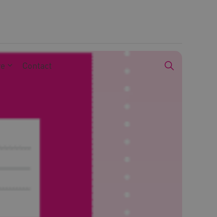
we
Contact