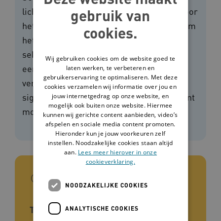
lichamelijke en/of geestelijke gevolgen voor
gebruik van
het slachtoffer. Daarom is het belangrijk om
cookies.
het zo snel mogelijk te weten als iemand
seksueel misbruikt is. Dat is alleen niet
Wij gebruiken cookies om de website goed te
eenvoudig, zeker bij mensen met een
laten werken, te verbeteren en
gebruikerservaring te optimaliseren. Met deze
verstandelijke beperking. Deze lijst met
cookies verzamelen wij informatie over jou en
signalen helpt je om na te gaan of een cliënt
jouw internetgedrag op onze website, en
mogelijk ook buiten onze website. Hiermee
mogelijk misbruikt is.
kunnen wij gerichte content aanbieden, video’s
afspelen en sociale media content promoten.
Hieronder kun je jouw voorkeuren zelf
instellen. Noodzakelijke cookies staan altijd
aan.
Lees meer hierover in onze
cookieverklaring.
In het kort
NOODZAKELIJKE COOKIES
Type tool
ANALYTISCHE COOKIES