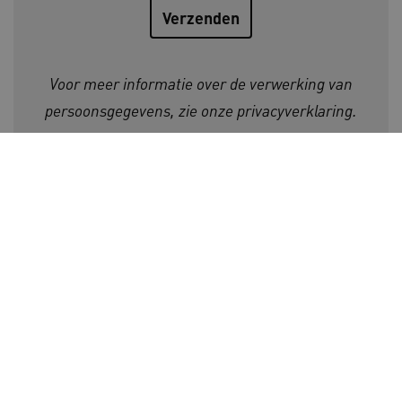
AWSALBCORS
Amazon.com Inc.
a594.kennispleingehandicaptensector.nl
Voor meer informatie over de verwerking van
persoonsgegevens, zie onze
privacyverklaring
.
UMB_SESSION
www.kennispleingehandicaptensector.nl
Initiatiefnemers Kennisplein
Gehandicaptensector:
ARRAffinitySameSite
Microsoft Corporation
.www.kennispleingehandicaptensector.nl
Volg ons op:
Ga naar de LinkedIn pagina v
Ga naar de Facebook pagi
Ga naar de Instagram
Ga naar het YouT