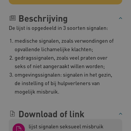
__Secure-
.youtube.com
ROLLOUT_TOKEN
Beschrijving
FPLC
.kennispleingehandicaptensector.nl
De lijst is opgedeeld in 3 soorten signalen:
medische signalen, zoals verwondingen of
opvallende lichamelijke klachten;
gedragssignalen, zoals veel praten over
seks of niet aangeraakt willen worden;
omgevingssignalen: signalen in het gezin,
__cf_bm
Cloudflare Inc.
Google Privacy Policy
.vimeo.com
de instelling of bij hulpverleners van
mogelijk misbruik.
BCSessionID
vilans.blueconic.net
Download of link
lijst signalen seksueel misbruik