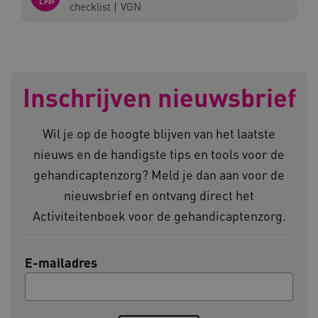
checklist
|
VGN
ARRAffinity
Microsoft Corporation
.www.kennispleingehandicaptensector.nl
Inschrijven nieuwsbrief
Wil je op de hoogte blijven van het laatste
nieuws en de handigste tips en tools voor de
CookieScriptConsent
CookieScript
gehandicaptenzorg? Meld je dan aan voor de
www.kennispleingehandicaptensector.nl
nieuwsbrief en ontvang direct het
Activiteitenboek voor de gehandicaptenzorg.
AWSALBCORS
Amazon.com Inc.
E-mailadres
vilans.blueconic.net