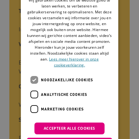
Wij gebruiken cookies om de website goed te
laten werken, te verbeteren en
Type tool
gebruikerservaring te optimaliseren. Met deze
cookies verzamelen wij informatie over jou en
jouw internetgedrag op onze website, en
Infographic
mogelijk ook buiten onze website. Hiermee
kunnen wij gerichte content aanbieden, video’s
afspelen en sociale media content promoten.
Voor wie
Hieronder kun je jouw voorkeuren zelf
instellen. Noodzakelijke cookies staan altijd
aan.
Lees meer hierover in onze
Begeleiders, Zorgverleners,
cookieverklaring.
Verzorgenden
NOODZAKELIJKE COOKIES
Cliëntgroep
ANALYTISCHE COOKIES
Visuele beperking
MARKETING COOKIES
Soort kennis
ACCEPTEER ALLE COOKIES
Praktijk