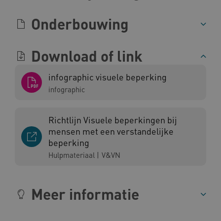
Onderbouwing
Download of link
CookieScriptConsent
CookieScript
www.kennispleingehandicaptensector.nl
infographic visuele beperking
infographic
AWSALBCORS
Amazon.com Inc.
Richtlijn Visuele beperkingen bij
vilans.blueconic.net
mensen met een verstandelijke
beperking
Hulpmateriaal
|
V&VN
Meer informatie
AWSALBCORS
Amazon.com Inc.
a594.kennispleingehandicaptensector.nl