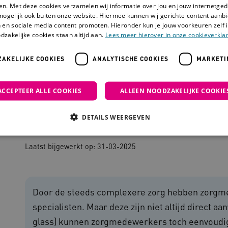
en. Met deze cookies verzamelen wij informatie over jou en jouw internetge
mogelijk ook buiten onze website. Hiermee kunnen wij gerichte content aanbi
 en sociale media content promoten. Hieronder kun je jouw voorkeuren zelf i
dzakelijke cookies staan altijd aan.
Lees meer hierover in onze cookieverklar
AKELIJKE COOKIES
ANALYTISCHE COOKIES
MARKETI
ACCEPTEER ALLE COOKIES
ALLEEN NOODZAKELIJKE COOKIE
Smart glass
DETAILS WEERGEVEN
Laatst bijgewerkt op: 31-03-2025
Noodzakelijke cookies
Analytische cookies
Marketing cookies
che cookies zorgen ervoor dat de website werkt. Deze cookies worden altijd geplaatst
Door de steeds complexere zorg hebben zorgm
ovider
/
Domein
Vervaldatum
Omschrijving
specialisten. Maar deze zijn niet altijd direct a
outube.com
5 maanden 4
glass) kunnen zorgmedewerkers toch eenvoudig
weken