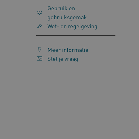
__Secure-
.y
Gebruik en
ROLLOUT_TOKEN
gebruiksgemak
FPLC
.k
Wet- en regelgeving
Google Privacy Poli
Meer informatie
__cf_bm
Cl
.v
Stel je vraag
BCSessionID
vi
ARRAffinity
Mi
.w
CookieScriptConsent
Co
ww