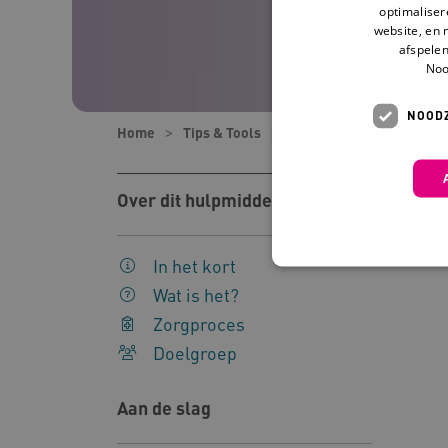
optimaliser
website, en 
afspelen
Noo
NOODZ
Home
Tips & Tools
Tools
Smart glass
Over dit hulpmiddel
In het kort
Wat is het?
Zorgproces
Deze functionele en technis
Doelgroep
uw privacy.
Naam
Pr
Aan de slag
__Secure-YNID
.y