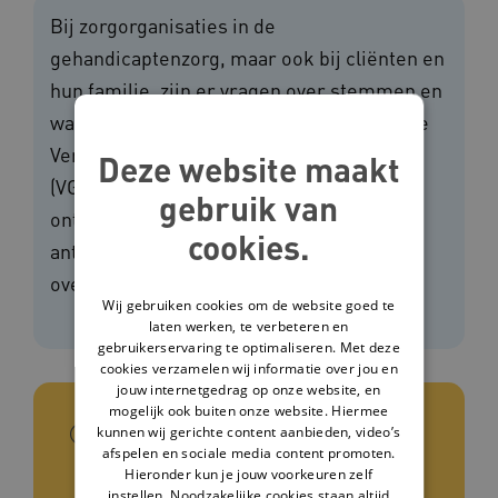
Bij zorgorganisaties in de
gehandicaptenzorg, maar ook bij cliënten en
hun familie, zijn er vragen over stemmen en
wat daarbij de regels zijn. Daarom heeft de
Vereniging Gehandicaptenzorg Nederland
Deze website maakt
(VGN) samen met Ieder(in) een factsheet
gebruik van
ontwikkeld. In de factsheet staan
cookies.
antwoorden op de meest gestelde vragen
over het kiesrecht en het stemproces.
Wij gebruiken cookies om de website goed te
laten werken, te verbeteren en
gebruikerservaring te optimaliseren. Met deze
cookies verzamelen wij informatie over jou en
jouw internetgedrag op onze website, en
mogelijk ook buiten onze website. Hiermee
In het kort
kunnen wij gerichte content aanbieden, video’s
afspelen en sociale media content promoten.
Hieronder kun je jouw voorkeuren zelf
instellen. Noodzakelijke cookies staan altijd