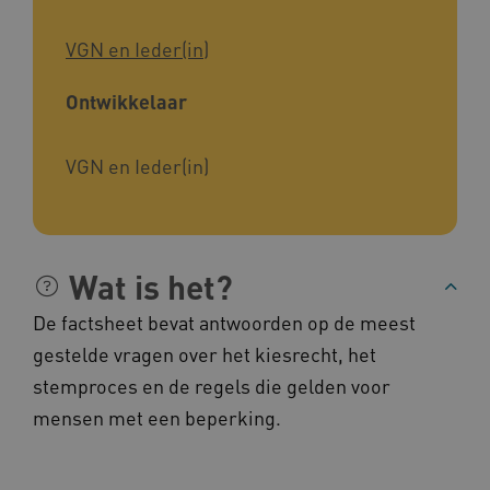
Deze functionele en technische cookies zorgen
VGN en Ieder(in)
ervoor dat de website werkt. Deze cookies
worden altijd geplaatst en maken geen inbreuk
op uw privacy.
Ontwikkelaar
Naam
Provider
/
Domein
__Secure-YNID
.youtube.com
VGN en Ieder(in)
__Secure-
.youtube.com
ROLLOUT_TOKEN
FPLC
.kennispleingehandicaptensector.nl
Wat is het?
De factsheet bevat antwoorden op de meest
gestelde vragen over het kiesrecht, het
stemproces en de regels die gelden voor
mensen met een beperking.
__cf_bm
Cloudflare Inc.
Google Privacy Policy
.vimeo.com