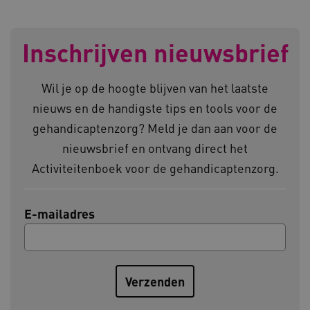
Inschrijven nieuwsbrief
AWSALBCORS
Amazon.com Inc.
vilans.blueconic.net
Wil je op de hoogte blijven van het laatste
nieuws en de handigste tips en tools voor de
gehandicaptenzorg? Meld je dan aan voor de
nieuwsbrief en ontvang direct het
AWSALBCORS
Amazon.com Inc.
a594.kennispleingehandicaptensector.nl
Activiteitenboek voor de gehandicaptenzorg.
E-mailadres
UMB_SESSION
www.kennispleingehandicaptensector.nl