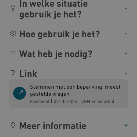
In welke situatie
gebruik je het?
BCSessionID
vilans.blueconic.net
Hoe gebruik je het?
Wat heb je nodig?
ARRAffinity
Microsoft Corporation
Link
.www.kennispleingehandicaptensector.nl
Stemmen met een beperking: meest
gestelde vragen
Factsheet
|
02-10-2025
|
VGN en Ieder(in)
CookieScriptConsent
CookieScript
Meer informatie
www.kennispleingehandicaptensector.nl