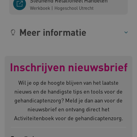
Steunend Relationeel Handelen
www.kennispleingehandicaptensector.nl
Werkboek
|
Hogeschool Utrecht
Meer informatie
AWSALBCORS
Amazon.com Inc.
vilans.blueconic.net
Inschrijven nieuwsbrief
Wil je op de hoogte blijven van het laatste
AWSALBCORS
Amazon.com Inc.
a594.kennispleingehandicaptensector.nl
nieuws en de handigste tips en tools voor de
gehandicaptenzorg? Meld je dan aan voor de
nieuwsbrief en ontvang direct het
Activiteitenboek voor de gehandicaptenzorg.
UMB_SESSION
www.kennispleingehandicaptensector.nl