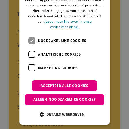
afspelen en sociale media content promoten.
Hieronder kun je jouw voorkeuren zelf
Type tool
instellen. Noodzakelijke cookies staan altijd
aan.
Lees meer hierover in onze
cookieverklaring.
Methode
NOODZAKELIJKE COOKIES
Voor wie
ANALYTISCHE COOKIES
Begeleiders, Naasten, Studenten
MARKETING COOKIES
Cliëntgroep
ACCEPTEER ALLE COOKIES
Verstandelijke beperking
ALLEEN NOODZAKELIJKE COOKIES
Soort kennis
DETAILS WEERGEVEN
Praktijk, Onderzoek