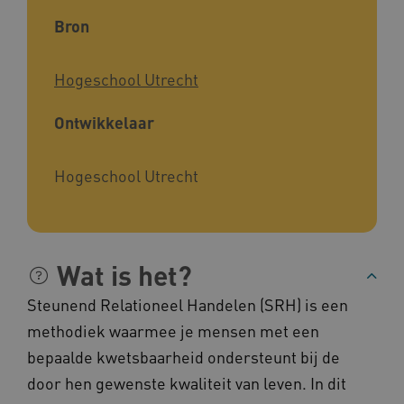
Bron
Noodzakelijke cookies
Analytische cookies
Marketing cookies
Hogeschool Utrecht
Deze functionele en technische cookies zorgen
ervoor dat de website werkt. Deze cookies
worden altijd geplaatst en maken geen inbreuk
Ontwikkelaar
op uw privacy.
Naam
Provider
/
Domein
Hogeschool Utrecht
__Secure-YNID
.youtube.com
__Secure-
.youtube.com
ROLLOUT_TOKEN
FPLC
.kennispleingehandicaptensector.nl
Wat is het?
Steunend Relationeel Handelen (SRH) is een
methodiek waarmee je mensen met een
bepaalde kwetsbaarheid ondersteunt bij de
door hen gewenste kwaliteit van leven. In dit