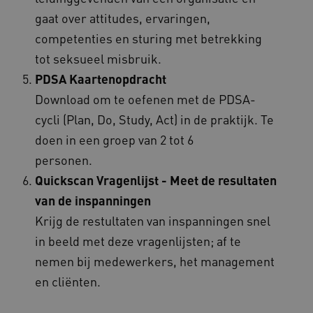
AWSALBCORS
Amazon.com Inc.
gaat over attitudes, ervaringen,
vilans.blueconic.net
competenties en sturing met betrekking
tot seksueel misbruik.
PDSA Kaartenopdracht
Download om te oefenen met de PDSA-
cycli (Plan, Do, Study, Act) in de praktijk. Te
AWSALBCORS
Amazon.com Inc.
a594.kennispleingehandicaptensector.nl
doen in een groep van 2 tot 6
personen.
Quickscan Vragenlijst - Meet de resultaten
van de inspanningen
Krijg de restultaten van inspanningen snel
UMB_SESSION
www.kennispleingehandicaptensector.nl
in beeld met deze vragenlijsten; af te
nemen bij medewerkers, het management
en cliënten.
ARRAffinitySameSite
Microsoft Corporation
.www.kennispleingehandicaptensector.nl