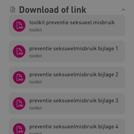
Download of link
toolkit preventie seksueel misbruik
toolkit
preventie seksueelmisbruik bijlage 1
toolkit
Naam
Provider
/
Domein
preventie seksueelmisbruik bijlage 2
_ga
Google LLC
Naam
Provider
/
Domein
toolkit
.kennispleingehandicaptensector.nl
FPID
Google
.kennispleingehandicaptensector.nl
preventie seksueelmisbruik bijlage 3
toolkit
BCSessionID
www.kennispleingehandicaptensector.nl
preventie seksueelmisbruik bijlage 4
toolkit