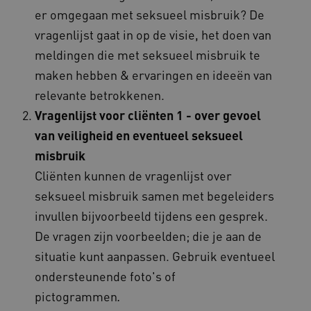
ervoor dat de website werkt. Deze cookies
er omgegaan met seksueel misbruik? De
worden altijd geplaatst en maken geen inbreuk
op uw privacy.
vragenlijst gaat in op de visie, het doen van
Naam
Provider
/
Domein
meldingen die met seksueel misbruik te
__Secure-YNID
.youtube.com
maken hebben & ervaringen en ideeën van
relevante betrokkenen.
__Secure-
.youtube.com
ROLLOUT_TOKEN
Vragenlijst voor cliënten 1 - over gevoel
FPLC
.kennispleingehandicaptensector.nl
van veiligheid en eventueel seksueel
misbruik
Cliënten kunnen de vragenlijst over
seksueel misbruik samen met begeleiders
invullen bijvoorbeeld tijdens een gesprek.
De vragen zijn voorbeelden; die je aan de
__cf_bm
Cloudflare Inc.
situatie kunt aanpassen. Gebruik eventueel
Google Privacy Policy
.vimeo.com
ondersteunende foto's of
pictogrammen
.