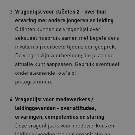
BCSessionID
vilans.blueconic.net
Vragenlijst voor cliënten 2 - over hun
ervaring met andere jongeren en leiding
Cliënten kunnen de vragenlijst over
seksueel misbruik samen met begeleiders
invullen bijvoorbeeld tijdens een gesprek.
ARRAffinity
Microsoft Corporation
De vragen zijn voorbeelden; die je aan de
.www.kennispleingehandicaptensector.nl
situatie kunt aanpassen. Gebruik eventueel
ondersteunende foto's of
pictogrammen
.
Vragenlijst voor medewerkers /
CookieScriptConsent
CookieScript
www.kennispleingehandicaptensector.nl
leidinggevenden -
over attitudes,
ervaringen, competenties en sturing
Deze vragenlijst is voor medewerkers en
leidinggevenden van een organisatie en