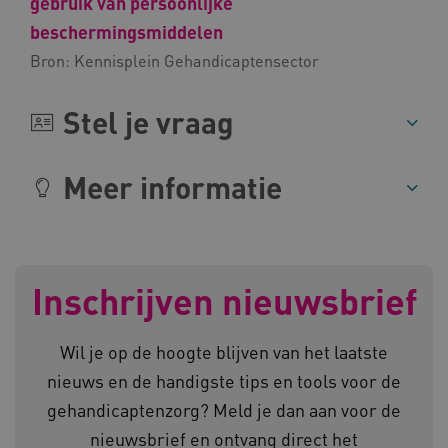
gebruik van persoonlijke
beschermingsmiddelen
AWSALBCORS
Amazon.com Inc.
a594.kennispleingehandicaptensector.nl
Bron:
Kennisplein Gehandicaptensector
Stel je vraag
Meer informatie
UMB_SESSION
www.kennispleingehandicaptensector.nl
Inschrijven nieuwsbrief
ARRAffinitySameSite
Microsoft Corporation
.www.kennispleingehandicaptensector.nl
Wil je op de hoogte blijven van het laatste
nieuws en de handigste tips en tools voor de
gehandicaptenzorg? Meld je dan aan voor de
nieuwsbrief en ontvang direct het