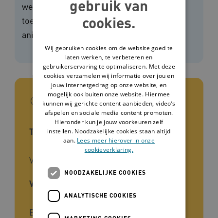
gebruik van
welke momenten je handhygiëne moet
cookies.
toepassen? Ontdek het in deze
animatievideo.
Wij gebruiken cookies om de website goed te
laten werken, te verbeteren en
gebruikerservaring te optimaliseren. Met deze
cookies verzamelen wij informatie over jou en
jouw internetgedrag op onze website, en
mogelijk ook buiten onze website. Hiermee
In het kort
kunnen wij gerichte content aanbieden, video’s
afspelen en sociale media content promoten.
Hieronder kun je jouw voorkeuren zelf
Type tool
instellen. Noodzakelijke cookies staan altijd
aan.
Lees meer hierover in onze
cookieverklaring.
Video
NOODZAKELIJKE COOKIES
Voor wie
ANALYTISCHE COOKIES
Begeleiders, Verpleegkundigen,