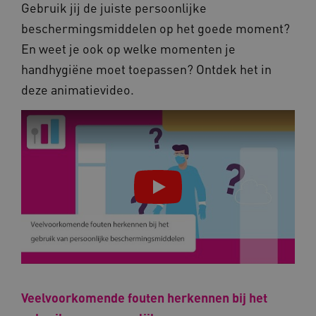
Gebruik jij de juiste persoonlijke
beschermingsmiddelen op het goede moment?
ARRAffinity
Microsoft Corporation
.www.kennispleingehandicaptensector.nl
En weet je ook op welke momenten je
handhygiëne moet toepassen? Ontdek het in
deze animatievideo.
CookieScriptConsent
CookieScript
www.kennispleingehandicaptensector.nl
AWSALBCORS
Amazon.com Inc.
vilans.blueconic.net
Veelvoorkomende fouten herkennen bij het