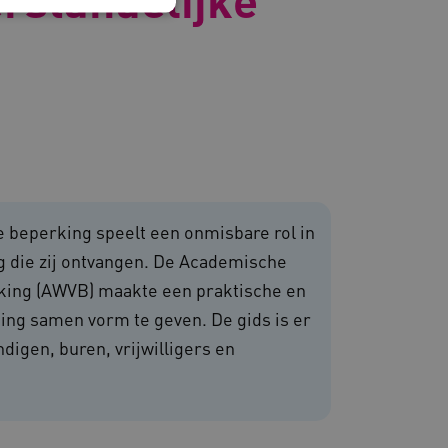
 en maken geen inbreuk op
 beperking speelt een onmisbare rol in
om de prestaties en
g die zij ontvangen. De Academische
van de website-gebruikers
hun surfervaring te
king (AWVB) maakte een praktische en
den betrokken bij het
egevens om te meten hoe
ning samen vorm te geven. De gids is er
ncties van de site.
igen, buren, vrijwilligers en
 om onderscheid te maken
s gunstig voor de website,
nnen maken over het
 gebruikerssessies te
orgen dat berichten