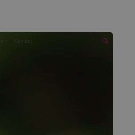
we
Contact