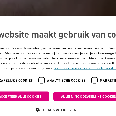
website maakt gebruik van co
ken cookies om de website goed te laten werken, te verbeteren en gebruikers
en. Met deze cookies verzamelen wij informatie over jou en jouw internetge
mogelijk ook buiten onze website. Hiermee kunnen wij gerichte content aanbi
 en sociale media content promoten. Hieronder kun je jouw voorkeuren zelf i
dzakelijke cookies staan altijd aan.
Lees meer hierover in onze cookieverklar
AKELIJKE COOKIES
ANALYTISCHE COOKIES
MARKETI
ken in de zorg voor mensen met een verstandelijke beperking
ACCEPTEER ALLE COOKIES
ALLEEN NOODZAKELIJKE COOKIE
Verbindend werken 
DETAILS WEERGEVEN
mensen met een ve