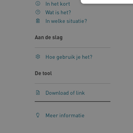
In het kort
Wat is het?
In welke situatie?
Deze functionele en technis
uw privacy.
Aan de slag
Naam
Pr
__Secure-YNID
.y
Hoe gebruik je het?
__Secure-
.y
ROLLOUT_TOKEN
De tool
FPLC
.k
Download of link
Google Privacy Poli
__cf_bm
Cl
.v
Meer informatie
BCSessionID
vi