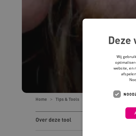
Deze 
Wij gebrui
optimaliser
website, en 
afspelen
Noo
NOODZ
Home
Tips & Tools
Tools
Verbindend wer
Over deze tool