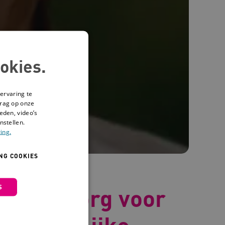
okies.
ervaring te
drag op onze
eden, video’s
nstellen.
ing.
NG COOKIES
S
in de zorg voor
rstandelijke