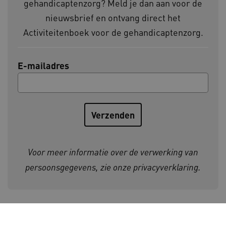
gehandicaptenzorg? Meld je dan aan voor de
nieuwsbrief en ontvang direct het
Activiteitenboek voor de gehandicaptenzorg.
E-mailadres
CookieScriptConsent
CookieScript
www.kennispleingehandicaptensector.nl
AWSALBCORS
Amazon.com Inc.
vilans.blueconic.net
Voor meer informatie over de verwerking van
persoonsgegevens, zie onze
privacyverklaring
.
AWSALBCORS
Amazon.com Inc.
a594.kennispleingehandicaptensector.nl
Initiatiefnemers Kennisplein