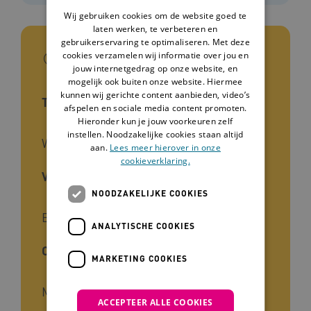
Wij gebruiken cookies om de website goed te
laten werken, te verbeteren en
gebruikerservaring te optimaliseren. Met deze
In het kort
cookies verzamelen wij informatie over jou en
jouw internetgedrag op onze website, en
mogelijk ook buiten onze website. Hiermee
kunnen wij gerichte content aanbieden, video’s
Type tool
afspelen en sociale media content promoten.
Hieronder kun je jouw voorkeuren zelf
instellen. Noodzakelijke cookies staan altijd
Werkboek
aan.
Lees meer hierover in onze
cookieverklaring.
Voor wie
NOODZAKELIJKE COOKIES
Begeleiders
ANALYTISCHE COOKIES
Cliëntgroep
MARKETING COOKIES
Mensen met een beperking
ACCEPTEER ALLE COOKIES