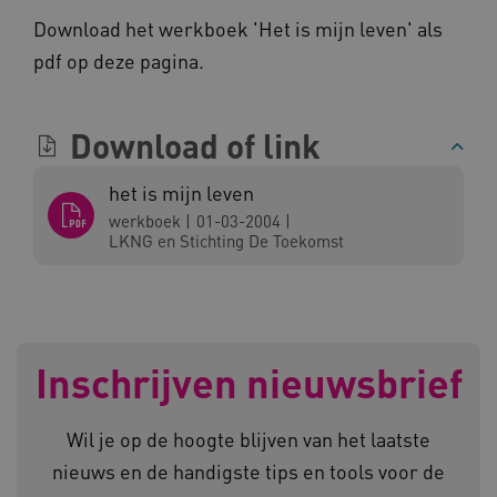
Download het werkboek 'Het is mijn leven' als
pdf op deze pagina.
Download of link
__cf_bm
Cloudflare Inc.
Google Privacy Policy
het is mijn leven
.vimeo.com
werkboek
|
01-03-2004
|
LKNG en Stichting De Toekomst
BCSessionID
vilans.blueconic.net
Inschrijven nieuwsbrief
Wil je op de hoogte blijven van het laatste
ARRAffinity
Microsoft Corporation
nieuws en de handigste tips en tools voor de
.www.kennispleingehandicaptensector.nl