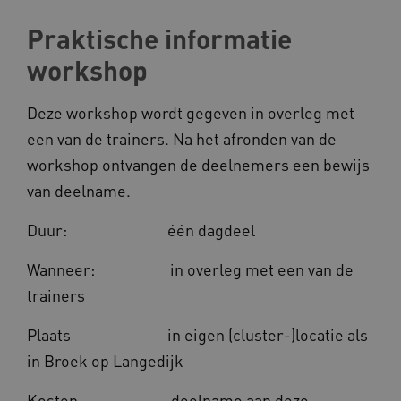
Praktische informatie
CookieScriptConsent
CookieScript
workshop
www.kennispleingehandicaptensector.nl
Deze workshop wordt gegeven in overleg met
een van de trainers. Na het afronden van de
workshop ontvangen de deelnemers een bewijs
AWSALBCORS
Amazon.com Inc.
vilans.blueconic.net
van deelname.
Duur: één dagdeel
Wanneer: in overleg met een van de
trainers
AWSALBCORS
Amazon.com Inc.
a594.kennispleingehandicaptensector.nl
Plaats in eigen (cluster-)locatie als
in Broek op Langedijk
Kosten deelname aan deze