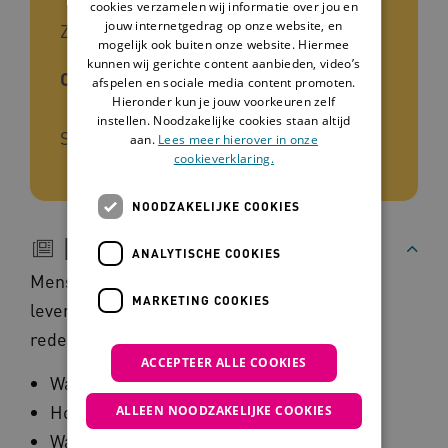
cookies verzamelen wij informatie over jou en
jouw internetgedrag op onze website, en
Zorgverleners
mogelijk ook buiten onze website. Hiermee
kunnen wij gerichte content aanbieden, video’s
Ontwikkelaar
afspelen en sociale media content promoten.
Hieronder kun je jouw voorkeuren zelf
instellen. Noodzakelijke cookies staan altijd
Stichting STEM
aan.
Lees meer hierover in onze
cookieverklaring.
NOODZAKELIJKE COOKIES
Beschrijving
ANALYTISCHE COOKIES
Mensen vinden het moeilijk om over het
MARKETING COOKIES
levenseinde te praten. We zetten een aantal
redenen voor je op een rij, namelijk:
ACCEPTEER ALLE COOKIES
Waar moet je het over hebben?
Hoe doe je dat?
ALLEEN NOODZAKELIJKE COOKIES
Waarom zou je praten over doodgaan?