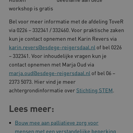
workshop is gratis
UMB_SESSION
www.kennispleingehandicaptensector.nl
Bel voor meer informatie met de afdeling ToveR
via 0226 – 332341 / 332460. Voor praktische zaken
kun je contact opnemen met Karin Revers via
ARRAffinitySameSite
Microsoft Corporation
karin.revers@esdege-reigersdaal.nl
of bel 0226
.www.kennispleingehandicaptensector.nl
– 332341. Voor inhoudelijke vragen kun je
contact opnemen met Marja Oud via
marja.oud@esdege-reigersdaal.nl
of bel 06 –
2373 5073. Hier vind je meer
achtergrondinformatie over
Stichting STEM
.
Lees meer:
Naam
Provider
/
Domein
Bouw mee aan palliatieve zorg voor
_ga
Google LLC
Naam
Provider
/
Domein
mensen met een verstandelijke beperking
.kennispleingehandicaptensector.nl