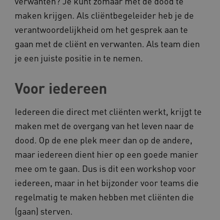
verwanten? Je kunt zomaar met de dood te
maken krijgen. Als cliëntbegeleider heb je de
verantwoordelijkheid om het gesprek aan te
__cf_bm
gaan met de cliënt en verwanten. Als team dien
Cloudflare Inc.
Google Privacy Policy
.vimeo.com
je een juiste positie in te nemen.
Voor iedereen
BCSessionID
vilans.blueconic.net
Iedereen die direct met cliënten werkt, krijgt te
maken met de overgang van het leven naar de
dood. Op de ene plek meer dan op de andere,
maar iedereen dient hier op een goede manier
ARRAffinity
mee om te gaan. Dus is dit een workshop voor
Microsoft Corporation
.www.kennispleingehandicaptensector.nl
iedereen, maar in het bijzonder voor teams die
regelmatig te maken hebben met cliënten die
(gaan) sterven.