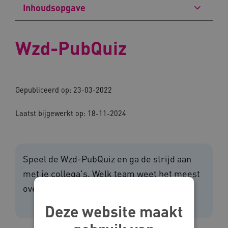
Inhoudsopgave
Wzd-PubQuiz
Gepubliceerd op: 23-03-2022
Laatst bijgewerkt op: 18-11-2024
Speel de Wzd-PubQuiz en ga de strijd aan
met je collega's. Welk team weet het meest
over de Wet zorg en dwang (Wzd)?
Deze website maakt