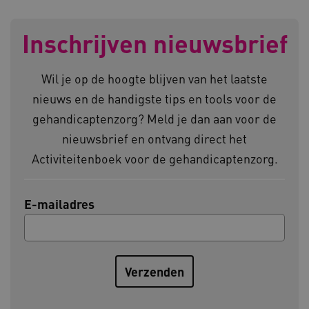
ARRAffinity
Microsoft Corporation
.www.kennispleingehandicaptensector.nl
Inschrijven nieuwsbrief
Wil je op de hoogte blijven van het laatste
nieuws en de handigste tips en tools voor de
gehandicaptenzorg? Meld je dan aan voor de
nieuwsbrief en ontvang direct het
CookieScriptConsent
CookieScript
www.kennispleingehandicaptensector.nl
Activiteitenboek voor de gehandicaptenzorg.
E-mailadres
AWSALBCORS
Amazon.com Inc.
vilans.blueconic.net