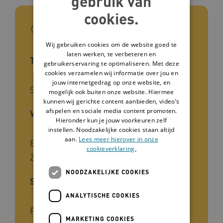
gebruik van
cookies.
In het kort
Wij gebruiken cookies om de website goed te
laten werken, te verbeteren en
Type tool
gebruikerservaring te optimaliseren. Met deze
cookies verzamelen wij informatie over jou en
jouw internetgedrag op onze website, en
Spel
mogelijk ook buiten onze website. Hiermee
kunnen wij gerichte content aanbieden, video’s
afspelen en sociale media content promoten.
Voor wie
Hieronder kun je jouw voorkeuren zelf
instellen. Noodzakelijke cookies staan altijd
aan.
Lees meer hierover in onze
Begeleiders, Stafmedewerkers,
cookieverklaring.
Zorgverleners, Verpleegkundigen
NOODZAKELIJKE COOKIES
Soort kennis
ANALYTISCHE COOKIES
Praktijk
MARKETING COOKIES