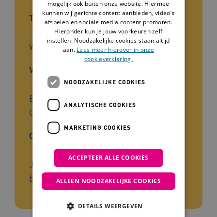
mogelijk ook buiten onze website. Hiermee
kunnen wij gerichte content aanbieden, video’s
Type tool
afspelen en sociale media content promoten.
Hieronder kun je jouw voorkeuren zelf
instellen. Noodzakelijke cookies staan altijd
Website
aan.
Lees meer hierover in onze
cookieverklaring.
Voor wie
NOODZAKELIJKE COOKIES
Begeleiders, Naasten, Zorgverleners,
ANALYTISCHE COOKIES
Onderzoekers, Zorgmanagers
MARKETING COOKIES
Cliëntgroep
ACCEPTEER ALLE COOKIES
Jongeren, Zeer ernstig verstandelijke
beperking
ALLEEN NOODZAKELIJKE COOKIES
DETAILS WEERGEVEN