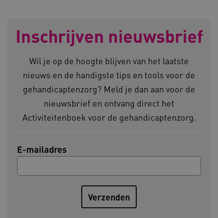
__cf_bm
Cloudflare Inc.
Google Privacy Policy
Inschrijven nieuwsbrief
.vimeo.com
Wil je op de hoogte blijven van het laatste
nieuws en de handigste tips en tools voor de
BCSessionID
vilans.blueconic.net
gehandicaptenzorg? Meld je dan aan voor de
nieuwsbrief en ontvang direct het
Activiteitenboek voor de gehandicaptenzorg.
ARRAffinity
Microsoft Corporation
E-mailadres
.www.kennispleingehandicaptensector.nl