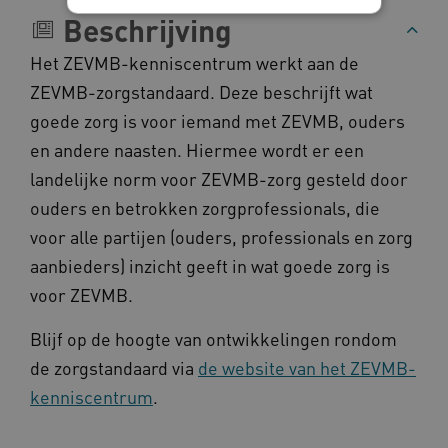
Beschrijving
Noodzakelijke cookies
Analytische cookies
Het ZEVMB-kenniscentrum werkt aan de
Marketing cookies
ZEVMB-zorgstandaard. Deze beschrijft wat
goede zorg is voor iemand met ZEVMB, ouders
Deze functionele en technische cookies zorgen
ervoor dat de website werkt. Deze cookies
en andere naasten. Hiermee wordt er een
worden altijd geplaatst en maken geen inbreuk
op uw privacy.
landelijke norm voor ZEVMB-zorg gesteld door
Naam
Provider
/
Domein
ouders en betrokken zorgprofessionals, die
__Secure-YNID
.youtube.com
voor alle partijen (ouders, professionals en zorg
aanbieders) inzicht geeft in wat goede zorg is
__Secure-
.youtube.com
ROLLOUT_TOKEN
voor ZEVMB.
FPLC
.kennispleingehandicaptensector.nl
Blijf op de hoogte van ontwikkelingen rondom
de zorgstandaard via
de website van het ZEVMB-
kenniscentrum
.