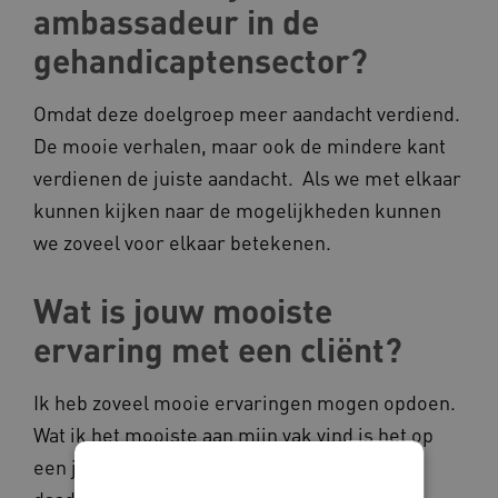
ambassadeur in de
gehandicaptensector?
Omdat deze doelgroep meer aandacht verdiend.
De mooie verhalen, maar ook de mindere kant
verdienen de juiste aandacht. Als we met elkaar
kunnen kijken naar de mogelijkheden kunnen
we zoveel voor elkaar betekenen.
Wat is jouw mooiste
ervaring met een cliënt?
Ik heb zoveel mooie ervaringen mogen opdoen.
Wat ik het mooiste aan mijn vak vind is het op
een juiste manier ontmoeten. Wanneer je