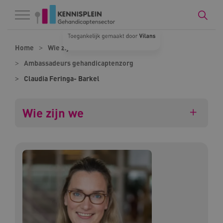
Naar hoofdinhoud
Naar footer
Home
Wie zijn we
Ambassadeurs gehandicaptenzorg
Claudia Feringa- Barkel
Wie zijn we