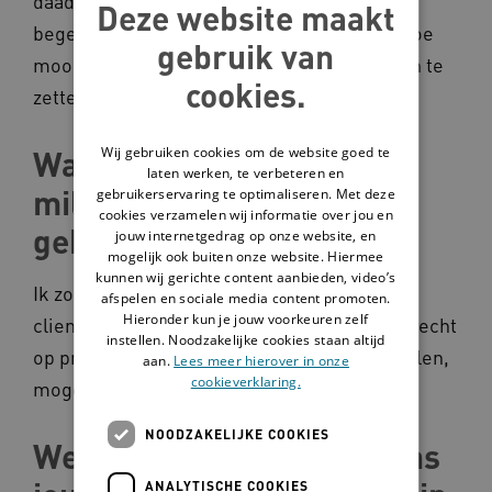
daadwerkelijk de cliënt ziet kun jij ook je
Deze website maakt
begeleiding op de juiste manier inzetten. Hoe
gebruik van
mooi is het dan om vervolgens met elkaar in te
cookies.
zetten op een betekenisvol leven.
Wij gebruiken cookies om de website goed te
Wat zou je doen met 10
laten werken, te verbeteren en
miljoen voor de
gebruikerservaring te optimaliseren. Met deze
cookies verzamelen wij informatie over jou en
gehandicaptensector?
jouw internetgedrag op onze website, en
mogelijk ook buiten onze website. Hiermee
kunnen wij gerichte content aanbieden, video’s
Ik zou het inzetten voor ontwikkeling van de
afspelen en sociale media content promoten.
Hieronder kun je jouw voorkeuren zelf
client en de medewerker. Elke client heeft recht
instellen. Noodzakelijke cookies staan altijd
op prikkeling, maar vaak zijn daar de middelen,
aan.
Lees meer hierover in onze
cookieverklaring.
mogelijkheden en kennis niet voor.
NOODZAKELIJKE COOKIES
Welke kennis moet volgens
ANALYTISCHE COOKIES