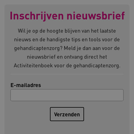
__Secure-YNID
.youtube.com
Inschrijven nieuwsbrief
__Secure-
.youtube.com
ROLLOUT_TOKEN
FPLC
.kennispleingehandicaptensector.nl
Wil je op de hoogte blijven van het laatste
nieuws en de handigste tips en tools voor de
gehandicaptenzorg? Meld je dan aan voor de
nieuwsbrief en ontvang direct het
Activiteitenboek voor de gehandicaptenzorg.
__cf_bm
Cloudflare Inc.
Google Privacy Policy
E-mailadres
.vimeo.com
BCSessionID
vilans.blueconic.net