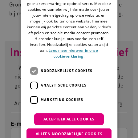
Groningen. Hij is gespecialiseerd in dementie
gebruikerservaring te optimaliseren. Met deze
cookies verzamelen wij informatie over jou en
bij mensen met een verstandelijke beperking.
jouw internetgedrag op onze website, en
mogelijk ook buiten onze website. Hiermee
kunnen wij gerichte content aanbieden, video’s
afspelen en sociale media content promoten.
Hieronder kun je jouw voorkeuren zelf
instellen. Noodzakelijke cookies staan altijd
Inschrijven nieuwsbrief
aan.
Lees meer hierover in onze
cookieverklaring.
Wil je op de hoogte blijven van het laatste
NOODZAKELIJKE COOKIES
nieuws en de handigste tips en tools voor de
gehandicaptenzorg? Meld je dan aan voor de
ANALYTISCHE COOKIES
nieuwsbrief en ontvang direct het
MARKETING COOKIES
Activiteitenboek voor de gehandicaptenzorg.
ACCEPTEER ALLE COOKIES
E-mailadres
ALLEEN NOODZAKELIJKE COOKIES