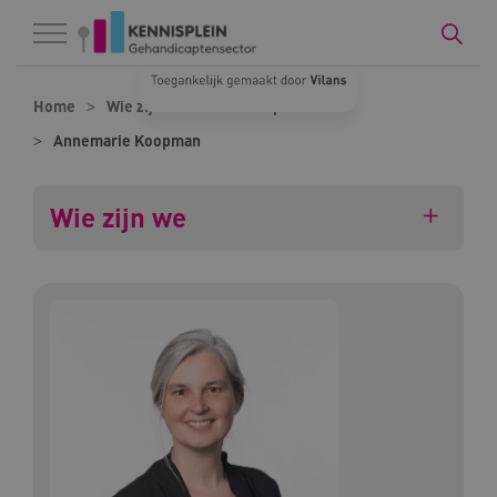
Naar hoofdinhoud
Naar footer
Home
Wie zijn we
Onze experts
Annemarie Koopman
Wie zijn we