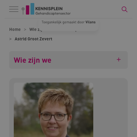
Naar hoofdinhoud
Naar footer
Home
Wie zijn we
Onze experts
Astrid Groot Zevert
Wie zijn we