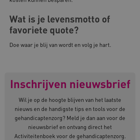
Deze functionele en technische cookies zorgen
ervoor dat de website werkt. Deze cookies
worden altijd geplaatst en maken geen inbreuk
Wat is je levensmotto of
op uw privacy.
favoriete quote?
Naam
Provider
/
Domein
__Secure-YNID
.youtube.com
Doe waar je blij van wordt en volg je hart.
__Secure-
.youtube.com
ROLLOUT_TOKEN
FPLC
.kennispleingehandicaptensector.nl
Inschrijven nieuwsbrief
Wil je op de hoogte blijven van het laatste
nieuws en de handigste tips en tools voor de
gehandicaptenzorg? Meld je dan aan voor de
__cf_bm
Cloudflare Inc.
Google Privacy Policy
.vimeo.com
nieuwsbrief en ontvang direct het
Activiteitenboek voor de gehandicaptenzorg.