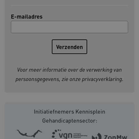
BCSessionID
vilans.blueconic.net
E-mailadres
ARRAffinity
Microsoft Corporation
.www.kennispleingehandicaptensector.nl
Voor meer informatie over de verwerking van
persoonsgegevens, zie onze
privacyverklaring
.
Initiatiefnemers Kennisplein
CookieScriptConsent
CookieScript
www.kennispleingehandicaptensector.nl
Gehandicaptensector: