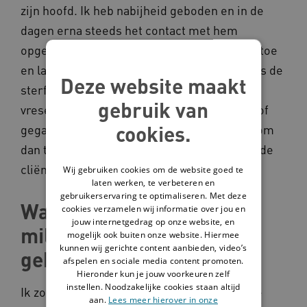
zijn hoofd. Ik heb nabijheid geboden en in de
dagen erna steeds het contact met hem
opgezocht. Hij komt met een boek naar mij toe
en laat zien dat het de dag dat hij zo boos was de
Deze website maakt
sterfdag van zijn moeder was. Hij mist haar
gebruik van
vreselijk. Die zondag samen naar het kerkhof
cookies.
gegaan om het graf te bezoeken. Wat mooi om
dan te zien wat een rust en ontspanning dat de
cliënt geeft als hij zich gehoord voelt.
Wij gebruiken cookies om de website goed te
laten werken, te verbeteren en
gebruikerservaring te optimaliseren. Met deze
Wat zou je doen met 10
cookies verzamelen wij informatie over jou en
jouw internetgedrag op onze website, en
miljoen voor de
mogelijk ook buiten onze website. Hiermee
kunnen wij gerichte content aanbieden, video’s
gehandicaptensector?
afspelen en sociale media content promoten.
Hieronder kun je jouw voorkeuren zelf
instellen. Noodzakelijke cookies staan altijd
Ik zou met 10 miljoen een opleidingsmodule
aan.
Lees meer hierover in onze