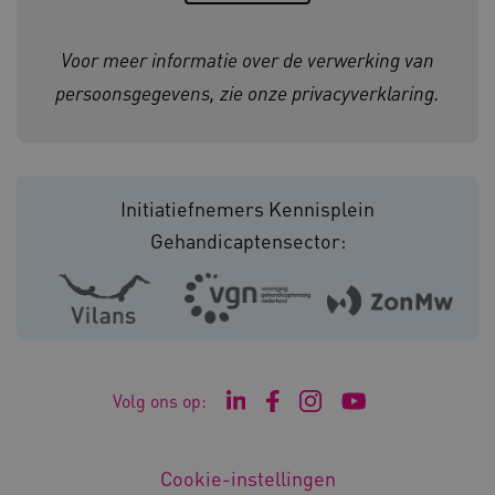
__Secure-YNID
.youtube.com
Voor meer informatie over de verwerking van
__Secure-
.youtube.com
persoonsgegevens, zie onze
privacyverklaring
.
ROLLOUT_TOKEN
FPLC
.kennispleingehandicaptensector.nl
Initiatiefnemers Kennisplein
Gehandicaptensector:
__cf_bm
Cloudflare Inc.
Google Privacy Policy
.vimeo.com
Volg ons op:
Ga naar de LinkedIn pagina v
Ga naar de Facebook pagi
Ga naar de Instagram
Ga naar het YouT
BCSessionID
vilans.blueconic.net
Cookie-instellingen