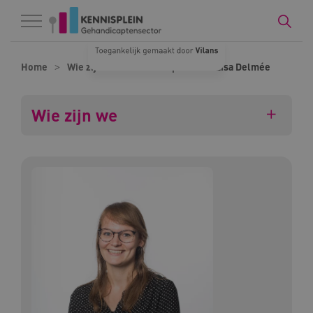
Naar hoofdinhoud
Naar footer
Home
Wie zijn we
Onze experts
Lisa Delmée
Wie zijn we