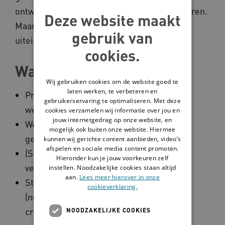
ontwikkelen van kennis. Op creatieve manieren.
Deze website maakt
Maar altijd met oog voor de mensen die er
gebruik van
uiteindelijk baat bij hebben.
cookies.
Wapenfeiten
Wij gebruiken cookies om de website goed te
laten werken, te verbeteren en
Projectleider verbinding
gebruikerservaring te optimaliseren. Met deze
wetenschappelijke kennis en praktijk
cookies verzamelen wij informatie over jou en
jouw internetgedrag op onze website, en
Werkzaam in zowel ouderen- als
mogelijk ook buiten onze website. Hiermee
gehandicaptenzorg
kunnen wij gerichte content aanbieden, video’s
afspelen en sociale media content promoten.
(Strategisch) betrokken bij de
Hieronder kun je jouw voorkeuren zelf
verschillende kennispleinen
instellen. Noodzakelijke cookies staan altijd
aan.
Lees meer hierover in onze
Stimuleert kennisdelen fysiek, tijdens
cookieverklaring.
(netwerk)bijeenkomsten, in co-
creatiesessies, maar ook digitaal
NOODZAKELIJKE COOKIES