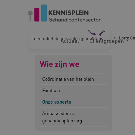
Naar hoofdinhoud
Naar footer
Home
Wie zijn we
Onze experts
Lotte C
Actueel
Cliëntgroepen
Wie zijn we
Coördinatie van het plein
Fondsen
Onze experts
Ambassadeurs
gehandicaptenzorg