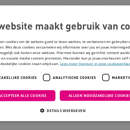
Gebruiksgericht onderzo
website maakt gebruik van co
In co-creatie en met innovatieve onderzoeksmeth
vinden zorgprofessionals, mensen met een beperk
onderzoek ik graag om te komen tot oplossingen.
ken cookies om de website goed te laten werken, te verbeteren en gebruikers
en. Met deze cookies verzamelen wij informatie over jou en jouw internetge
mogelijk ook buiten onze website. Hiermee kunnen wij gerichte content aanbi
 en sociale media content promoten. Hieronder kun je jouw voorkeuren zelf i
Wapenfeiten
dzakelijke cookies staan altijd aan.
Lees meer hierover in onze cookieverklar
AKELIJKE COOKIES
ANALYTISCHE COOKIES
MARKETI
Organiseert match making events tussen zorg o
Studeerde industrieel ontwerpen aan de TUdelft.
master Medisign over het toepassen van gebru
ACCEPTEER ALLE COOKIES
ALLEEN NOODZAKELIJKE COOKIE
zorg.
DETAILS WEERGEVEN