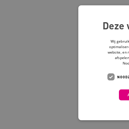
Deze 
Wij gebrui
optimaliser
website, en 
afspelen
Noo
NOODZ