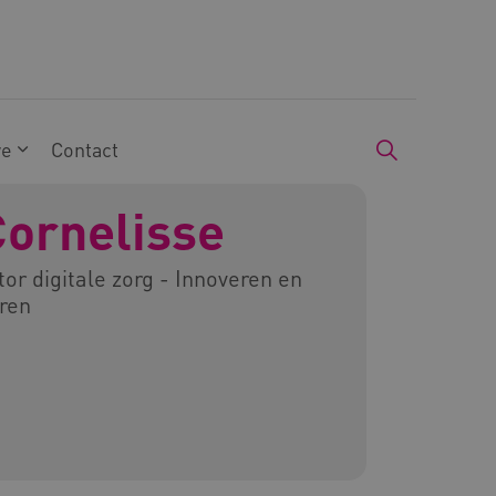
we
Contact
Cornelisse
r digitale zorg - Innoveren en
eren