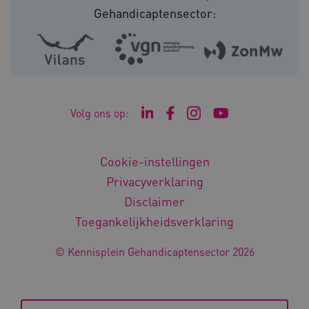
Marketing cookies
Gehandicaptensector:
Deze functionele en technische cookies zorgen
ervoor dat de website werkt. Deze cookies
worden altijd geplaatst en maken geen inbreuk
op uw privacy.
Naam
Provider
/
Domein
__Secure-YNID
.youtube.com
Volg ons op:
Ga naar de LinkedIn pagina v
Ga naar de Facebook pagi
Ga naar de Instagram
Ga naar het YouT
__Secure-
.youtube.com
ROLLOUT_TOKEN
Cookie-instellingen
FPLC
.kennispleingehandicaptensector.nl
Privacyverklaring
Disclaimer
Toegankelijkheidsverklaring
© Kennisplein Gehandicaptensector 2026
__cf_bm
Cloudflare Inc.
Google Privacy Policy
.vimeo.com