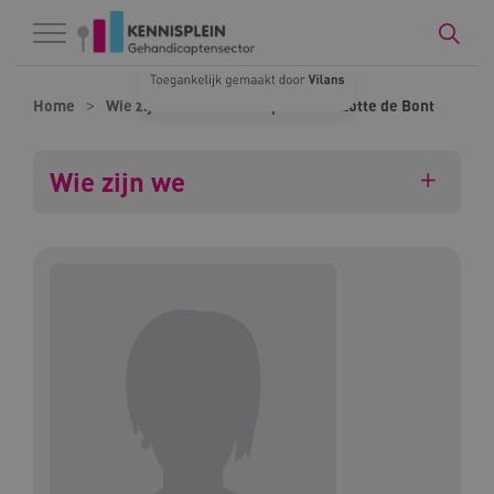
Naar hoofdinhoud
Naar footer
Home
Wie zijn we
Onze experts
Lotte de Bont
Wie zijn we