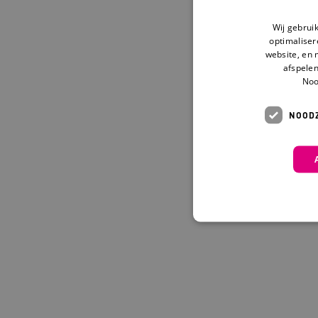
Wij gebrui
optimaliser
website, en 
afspelen
Noo
NOODZ
Deze functionele en technis
uw privacy.
Naam
Pr