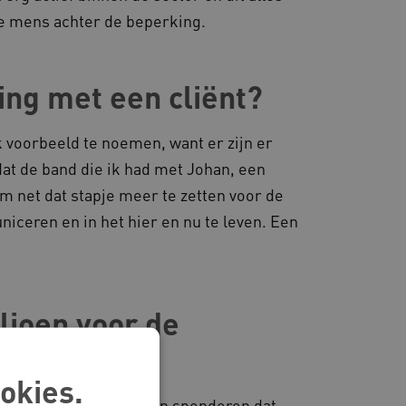
de mens achter de beperking.
ing met een cliënt?
k voorbeeld te noemen, want er zijn er
at de band die ik had met Johan, een
om net dat stapje meer te zetten voor de
niceren en in het hier en nu te leven. Een
ljoen voor de
okies.
het geld daarom zo willen spenderen dat