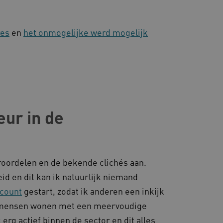
res
en
het onmogelijke werd mogelijk
ur in de
roordelen en de bekende clichés aan.
d en dit kan ik natuurlijk niemand
count
gestart, zodat ik anderen een inkijk
r mensen wonen met een meervoudige
erg actief binnen de sector en dit alles