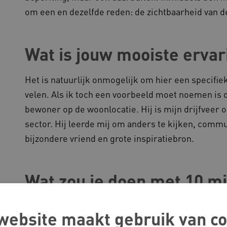
om een en dezelfde reden: de zichtbaarheid van 
Wat is jouw mooiste ervar
Het is natuurlijk onmogelijk om hier een specifie
velen. Als ik toch een voorbeeld moet noemen is d
bewoner op de woonlocatie. Hij is mijn drijfveer 
sector. Hij leerde mij om anders te kijken, commu
bijzondere vriend en grote inspiratiebron.
Wat zou je doen met 10 mi
gehandicaptensector?
website maakt gebruik van co
Ik geloof dat inclusie begint bij kinderen en zou 