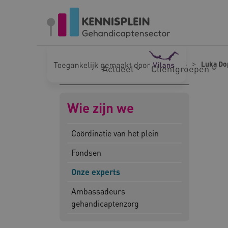
Naar hoofdinhoud
Naar footer
Home
Wie zijn we
Onze experts
Luka Do
Actueel
Cliëntgroepen
Wie zijn we
Coördinatie van het plein
Fondsen
Onze experts
Ambassadeurs
gehandicaptenzorg