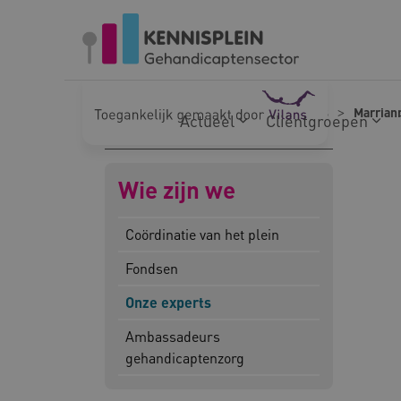
Naar hoofdinhoud
Naar footer
Home
Wie zijn we
Onze experts
Marrian
Actueel
Cliëntgroepen
Wie zijn we
Coördinatie van het plein
Fondsen
Onze experts
Ambassadeurs
gehandicaptenzorg