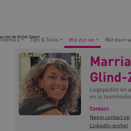
ne van de Glind-Zwart
Thema's
Tips & Tools
Wie zijn we
Wat doen 
Marria
Glind-
Logopedist en a
en is teamleide
Contact:
Neem contact op
LinkedIn-profiel