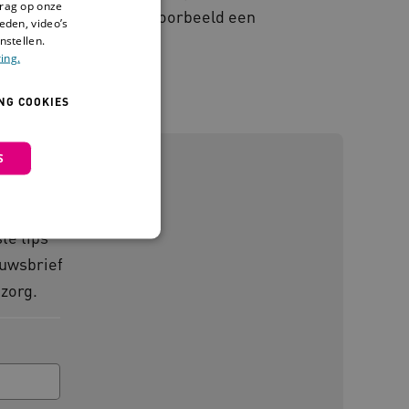
drag op onze
laten wennen aan bijvoorbeeld een
eden, video’s
nstellen.
ing.
NG COOKIES
S
ef
te tips
euwsbrief
zorg.
 en maken geen inbreuk op