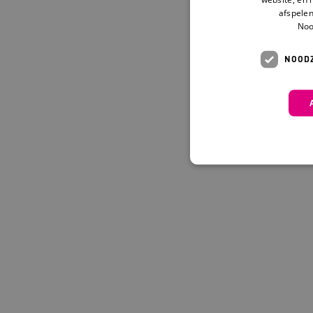
afspelen
Noo
NOODZ
Deze functionele en technis
uw privacy.
Naam
Pr
__Secure-YNID
.y
__Secure-
.y
ROLLOUT_TOKEN