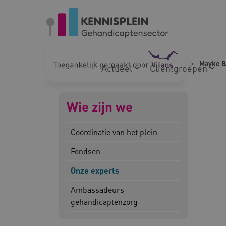
Naar hoofdinhoud
Naar footer
Home
Wie zijn we
Onze experts
Mayke 
Actueel
Cliëntgroepen
Wie zijn we
Coördinatie van het plein
Fondsen
Onze experts
Ambassadeurs
gehandicaptenzorg