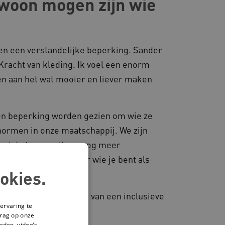
ewoon mogen zijn wie
en een verstandelijke beperking. Sander
 Kracht van kleding. Ik voel een enorm
en aan het wat mooier en liever maken
een beperking worden gezien om wie ze
normen in onze maatschappij. We zijn
aal. Laten we elkaar nog meer
carrière. Het gaat over wie je bent als
okies.
ud aan het versterken van een inclusieve
ervaring te
drag op onze
eden, video’s