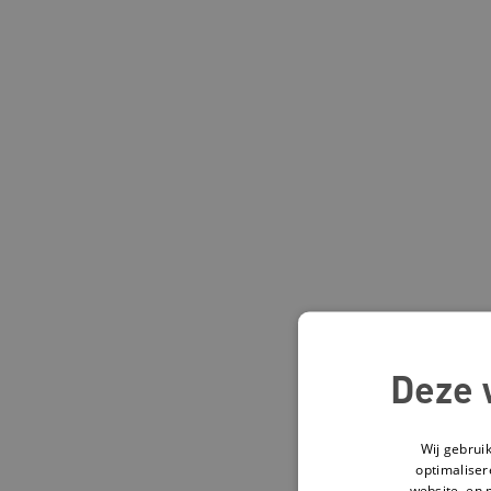
Deze 
Wij gebrui
optimaliser
website, en 