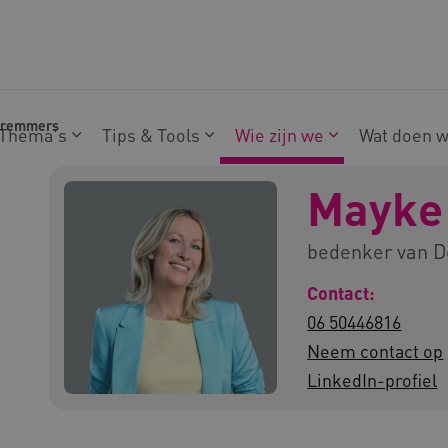
Bremmers
Thema's
Tips & Tools
Wie zijn we
Wat doen 
Mayke
bedenker van D
Contact:
06 50446816
Neem contact op
LinkedIn-profiel