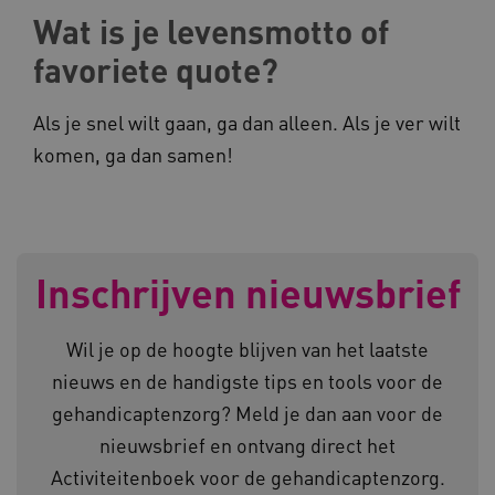
Wat is je levensmotto of
BCSessionID
vilans.blueconic.net
favoriete quote?
Als je snel wilt gaan, ga dan alleen. Als je ver wilt
komen, ga dan samen!
ARRAffinity
Microsoft Corporation
.www.kennispleingehandicaptensector.nl
Inschrijven nieuwsbrief
Wil je op de hoogte blijven van het laatste
nieuws en de handigste tips en tools voor de
CookieScriptConsent
CookieScript
gehandicaptenzorg? Meld je dan aan voor de
www.kennispleingehandicaptensector.nl
nieuwsbrief en ontvang direct het
Activiteitenboek voor de gehandicaptenzorg.