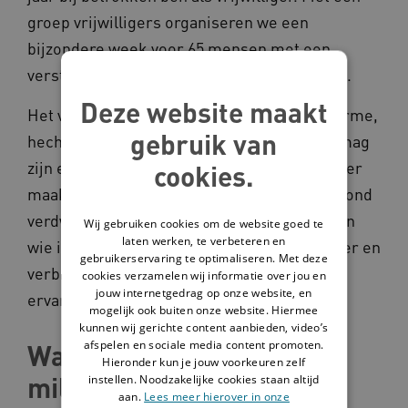
groep vrijwilligers organiseren we een
bijzondere week voor 65 mensen met een
verstandelijke en/of lichamelijke beperking.
Deze website maakt
Het voelt ieder jaar als thuiskomen: een warme,
gebruik van
hechte omgeving waarin iedereen zichzelf mag
zijn en echt gezien wordt. Wat het zo bijzonder
cookies.
maakt, is dat de beperking naar de achtergrond
verdwijnt. De focus ligt op wat iemand kan en
Wij gebruiken cookies om de website goed te
laten werken, te verbeteren en
wie iemand is. Dat gevoel van vrijheid, plezier en
gebruikerservaring te optimaliseren. Met deze
verbinding maakt dit voor mij de mooiste
cookies verzamelen wij informatie over jou en
jouw internetgedrag op onze website, en
ervaring.
mogelijk ook buiten onze website. Hiermee
kunnen wij gerichte content aanbieden, video’s
afspelen en sociale media content promoten.
Wat zou je doen met 10
Hieronder kun je jouw voorkeuren zelf
miljoen voor de
instellen. Noodzakelijke cookies staan altijd
aan.
Lees meer hierover in onze