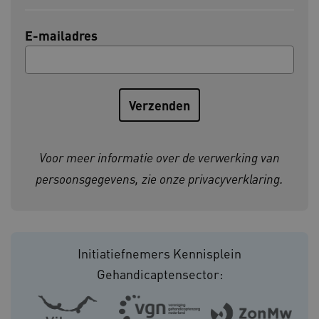
AWSALBCORS
Amazon.com Inc.
E-mailadres
vilans.blueconic.net
AWSALBCORS
Amazon.com Inc.
a594.kennispleingehandicaptensector.nl
Voor meer informatie over de verwerking van
persoonsgegevens, zie onze
privacyverklaring
.
UMB_SESSION
www.kennispleingehandicaptensector.nl
Initiatiefnemers Kennisplein
Gehandicaptensector:
ARRAffinitySameSite
Microsoft Corporation