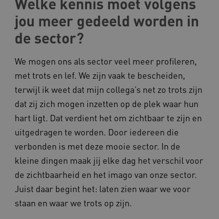
Welke kennis moet volgens
Deze functionele en technische cookies zorgen
ervoor dat de website werkt. Deze cookies
jou meer gedeeld worden in
worden altijd geplaatst en maken geen inbreuk
op uw privacy.
de sector?
Naam
Provider
/
Domein
__Secure-YNID
.youtube.com
We mogen ons als sector veel meer profileren,
met trots en lef. We zijn vaak te bescheiden,
__Secure-
.youtube.com
ROLLOUT_TOKEN
terwijl ik weet dat mijn collega’s net zo trots zijn
FPLC
.kennispleingehandicaptensector.nl
dat zij zich mogen inzetten op de plek waar hun
hart ligt. Dat verdient het om zichtbaar te zijn en
uitgedragen te worden. Door iedereen die
verbonden is met deze mooie sector. In de
kleine dingen maak jij elke dag het verschil voor
de zichtbaarheid en het imago van onze sector.
__cf_bm
Cloudflare Inc.
Juist daar begint het: laten zien waar we voor
Google Privacy Policy
.vimeo.com
staan en waar we trots op zijn.