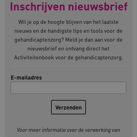
Inschrijven nieuwsbrief
__cf_bm
Cloudflare Inc.
Google Privacy Policy
.vimeo.com
Wil je op de hoogte blijven van het laatste
nieuws en de handigste tips en tools voor de
gehandicaptenzorg? Meld je dan aan voor de
BCSessionID
vilans.blueconic.net
nieuwsbrief en ontvang direct het
Activiteitenboek voor de gehandicaptenzorg.
E-mailadres
ARRAffinity
Microsoft Corporation
.www.kennispleingehandicaptensector.nl
Voor meer informatie over de verwerking van