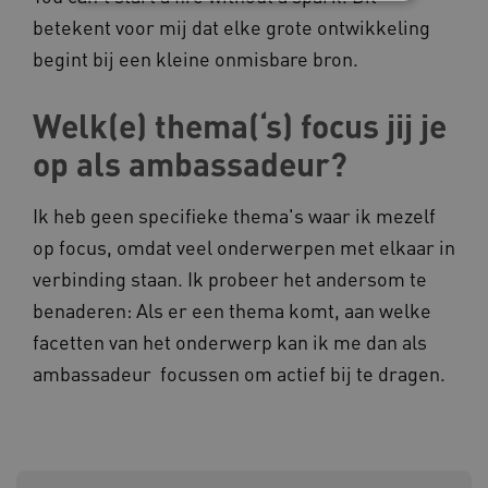
betekent voor mij dat elke grote ontwikkeling
Noodzakelijke cookies
Analytische cookies
begint bij een kleine onmisbare bron.
Marketing cookies
Welk(e) thema(‘s) focus jij je
Deze functionele en technische cookies zorgen
ervoor dat de website werkt. Deze cookies
worden altijd geplaatst en maken geen inbreuk
op als ambassadeur?
op uw privacy.
Naam
Provider
/
Domein
Ik heb geen specifieke thema's waar ik mezelf
__Secure-YNID
.youtube.com
op focus, omdat veel onderwerpen met elkaar in
verbinding staan. Ik probeer het andersom te
__Secure-
.youtube.com
ROLLOUT_TOKEN
benaderen: Als er een thema komt, aan welke
FPLC
.kennispleingehandicaptensector.nl
facetten van het onderwerp kan ik me dan als
ambassadeur focussen om actief bij te dragen.