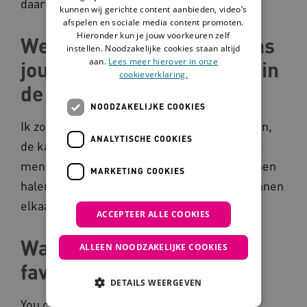
daarmee een boost willen geven.
kunnen wij gerichte content aanbieden, video’s
afspelen en sociale media content promoten.
Hieronder kun je jouw voorkeuren zelf
Welke kennis moet volgens
instellen. Noodzakelijke cookies staan altijd
aan.
Lees meer hierover in onze
jou meer gedeeld worden in
cookieverklaring.
de sector?
NOODZAKELIJKE COOKIES
Ik zou de succesmomenten, de mooie dingen,
ANALYTISCHE COOKIES
de kansen en alle andere zaken waar andere
mensen inspiratie of kracht uit zouden kunnen
MARKETING COOKIES
halen veel meer gedeeld willen zien. We kunnen
elkaar zoveel geven en elkaar zoveel leren.
ACCEPTEER ALLE COOKIES
Wat is je levensmotto of
ALLEEN NOODZAKELIJKE COOKIES
favoriete quote?
DETAILS WEERGEVEN
You can't start a fire without a spark. Dit