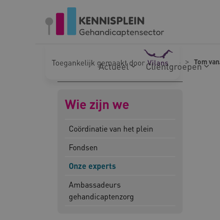
Naar hoofdinhoud
Naar footer
Home
Wie zijn we
Onze experts
Tom van
Actueel
Cliëntgroepen
Wie zijn we
Coördinatie van het plein
Fondsen
Onze experts
Ambassadeurs
gehandicaptenzorg