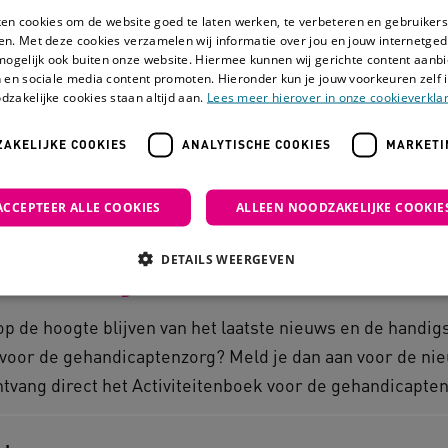
ken cookies om de website goed te laten werken, te verbeteren en gebruikers
Achtergrond in omgevingspsychologie, mens-tec
en. Met deze cookies verzamelen wij informatie over jou en jouw internetge
Expertise in waardebepalingsmethodieken en d
mogelijk ook buiten onze website. Hiermee kunnen wij gerichte content aanbi
 en sociale media content promoten. Hieronder kun je jouw voorkeuren zelf i
Ervaring met praktijkgericht onderzoek waarin 
dzakelijke cookies staan altijd aan.
Lees meer hierover in onze cookieverklar
zorgprofessionals, onderzoekers, managers 
AKELIJKE COOKIES
ANALYTISCHE COOKIES
MARKETI
ACCEPTEER ALLE COOKIES
ALLEEN NOODZAKELIJKE COOKIE
nschrijven nieuwsbri
DETAILS WEERGEVEN
 op de hoogte blijven van het laatste nieuws en de handigs
Noodzakelijke cookies
Analytische cookies
Marketing cookies
 voor de gehandicaptenzorg? Meld je dan aan voor de ni
che cookies zorgen ervoor dat de website werkt. Deze cookies worden altijd geplaatst
ntvang direct het Activiteitenboek voor de gehandicapten
ovider
/
Domein
Vervaldatum
Omschrijving
outube.com
5 maanden 4