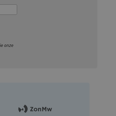
om de prestaties en
van de website-gebruikers
hun surfervaring te
den betrokken bij het
egevens om te meten hoe
ncties van de site.
ie onze
 om onderscheid te maken
s gunstig voor de website,
nnen maken over het
 gebruikerssessies te
orgen dat berichten
rowser die de
 voor operationele
 door websites die draaien
platform. Het wordt
 om ervoor te zorgen dat
gina's tijdens elke
server worden gerouteerd.
 door de Cookie-
ookievoorkeuren van