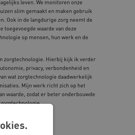
dagelijks leven. We monitoren onze
huizen slim gemaakt en maken gebruik
en. Ook in de langdurige zorg neemt de
chte toegevoegde waarde van deze
chnologie op mensen, hun werk en de
 zorgtechnologie. Hierbij kijk ik verder
 autonomie, privacy, verbondenheid en
n van wat zorgtechnologie daadwerkelijk
isaties. Mijn werk richt zich op het
van waarde, zodat er beter onderbouwde
 zorgtechnologie.
okies.