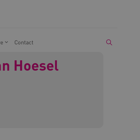
we
Contact
an Hoesel