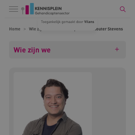
Naar hoofdinhoud
Naar footer
Home
Wie zijn we
Onze experts
Wouter Stevens
Wie zijn we