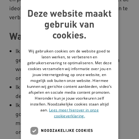
ideologie van Warme Technologie en mensen te
Deze website maakt
verbinden die het éxtra nodig hebben.
gebruik van
cookies.
Wapenfeiten
Ik heb tijdens mijn studie veelal te maken
Wij gebruiken cookies om de website goed te
laten werken, te verbeteren en
gehad met multidisciplinaire projecten en
gebruikerservaring te optimaliseren. Met deze
weet goed gebruik te maken van
cookies verzamelen wij informatie over jou en
jouw internetgedrag op onze website, en
onderlinge talenten.
mogelijk ook buiten onze website. Hiermee
Ik ben afgestudeerd op het onderwerp
kunnen wij gerichte content aanbieden, video’s
afspelen en sociale media content promoten.
dementie en communicatie.
Hieronder kun je jouw voorkeuren zelf
Ik houd ervan om mezelf in de context te
instellen. Noodzakelijke cookies staan altijd
aan.
Lees meer hierover in onze
gooien van het probleem om zo vanuit
cookieverklaring.
meerdere perspectieven te kunnen
NOODZAKELIJKE COOKIES
ontwerpen.