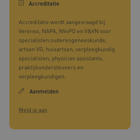
Accreditatie
Marketing cookies
Deze functionele en technische cookies zorgen
ervoor dat de website werkt. Deze cookies
Accreditatie wordt aangevraagd bij
worden altijd geplaatst en maken geen inbreuk
op uw privacy.
Verenso, NAPA, NVvPO en V&VN voor
specialisten ouderengeneeskunde,
Naam
Provider
/
Domein
artsen VG, huisartsen, verpleegkundig
__Secure-YNID
.youtube.com
specialisten, physician assistants,
__Secure-
.youtube.com
ROLLOUT_TOKEN
praktijkondersteuners en
FPLC
.kennispleingehandicaptensector.nl
verpleegkundigen.
Aanmelden
Meld je aan
__cf_bm
Cloudflare Inc.
Google Privacy Policy
.vimeo.com