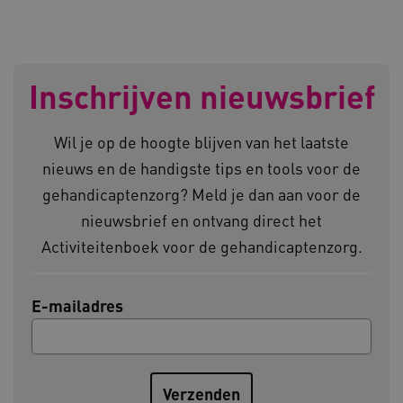
AWSALBCORS
Amazon.com Inc.
vilans.blueconic.net
Inschrijven nieuwsbrief
Wil je op de hoogte blijven van het laatste
nieuws en de handigste tips en tools voor de
gehandicaptenzorg? Meld je dan aan voor de
AWSALBCORS
Amazon.com Inc.
nieuwsbrief en ontvang direct het
a594.kennispleingehandicaptensector.nl
Activiteitenboek voor de gehandicaptenzorg.
E-mailadres
UMB_SESSION
www.kennispleingehandicaptensector.nl