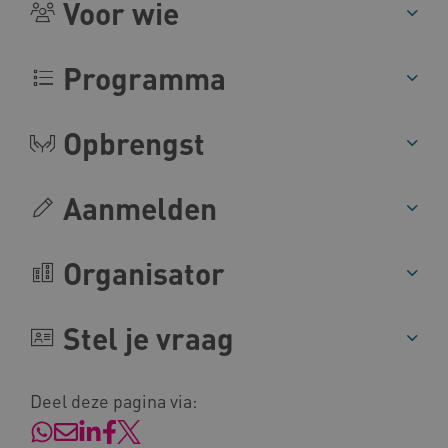
Voor wie
Programma
BCSessionID
vilans.blueconic.net
Opbrengst
Aanmelden
ARRAffinity
Microsoft Corporation
.www.kennispleingehandicaptensector.nl
Organisator
Stel je vraag
Deel deze pagina via:
CookieScriptConsent
CookieScript
www.kennispleingehandicaptensector.nl