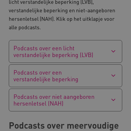
licht verstandelijke beperking (LVB),
verstandelijke beperking en niet-aangeboren
hersenletsel (NAH). Klik op het uitklapje voor
alle podcasts.
Podcasts over een licht
verstandelijke beperking (LVB)
Naam
Provider
/
Domein
_ga
Google LLC
Naam
Provider
/
Domein
Podcasts over een
.kennispleingehandicaptensector.nl
FPID
Google
verstandelijke beperking
.kennispleingehandicaptensector.nl
Podcasts over niet aangeboren
hersenletsel (NAH)
BCSessionID
www.kennispleingehandicaptensector.nl
Podcasts over meervoudige