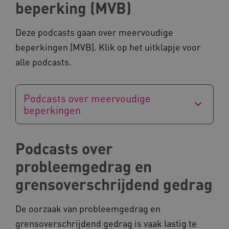
beperking (MVB)
Deze podcasts gaan over meervoudige
beperkingen (MVB). Klik op het uitklapje voor
alle podcasts.
AWSALB
Amazon.com Inc.
a594.kennispleingehandicaptensector.nl
Podcasts over meervoudige
beperkingen
_ga_NWZZME161M
.kennispleingehandicaptensector.nl
Podcasts over
probleemgedrag en
_ga_4F110RE8SJ
.kennispleingehandicaptensector.nl
grensoverschrijdend gedrag
VISITOR_INFO1_LIVE
Google LLC
ga_session_duration
www.kennispleingehandicaptensector.nl
De oorzaak van probleemgedrag en
.youtube.com
grensoverschrijdend gedrag is vaak lastig te