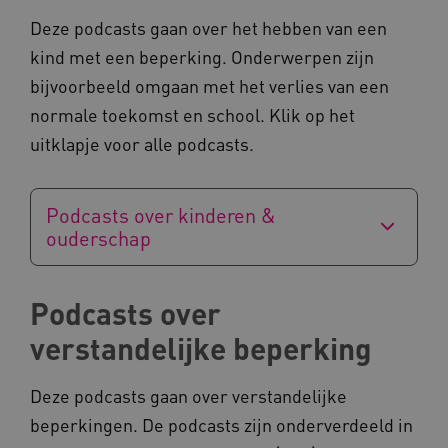
vilans.blueconic.net
Deze podcasts gaan over het hebben van een
kind met een beperking. Onderwerpen zijn
bijvoorbeeld omgaan met het verlies van een
normale toekomst en school. Klik op het
uitklapje voor alle podcasts.
AWSALBCORS
Amazon.com Inc.
a594.kennispleingehandicaptensector.nl
Podcasts over kinderen &
ouderschap
UMB_SESSION
www.kennispleingehandicaptensector.nl
Podcasts over
verstandelijke beperking
Deze podcasts gaan over verstandelijke
ARRAffinitySameSite
Microsoft Corporation
.www.kennispleingehandicaptensector.nl
beperkingen. De podcasts zijn onderverdeeld in