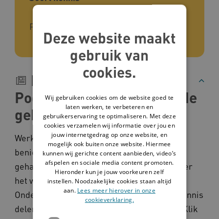
Praktijk
Deze website maakt
gebruik van
cookies.
Beschrijving
Podcasts over werken in de
Wij gebruiken cookies om de website goed te
laten werken, te verbeteren en
gehandicaptenzorg
gebruikerservaring te optimaliseren. Met deze
cookies verzamelen wij informatie over jou en
jouw internetgedrag op onze website, en
Werk je in de gehandicaptenzorg of ben je
mogelijk ook buiten onze website. Hiermee
benieuwd naar het werk in de
kunnen wij gerichte content aanbieden, video’s
afspelen en sociale media content promoten.
gehandicaptenzorg? Deze podcasts gaan over
Hieronder kun je jouw voorkeuren zelf
het werken in de gehandicaptenzorg.
instellen. Noodzakelijke cookies staan altijd
aan.
Lees meer hierover in onze
Onderwerpen die je kunt verwachten zijn kennis
cookieverklaring.
delen en leren door (andermans) ervaring. Klik