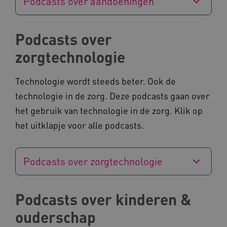
Podcasts over aandoeningen
Podcasts over
zorgtechnologie
ARRAffinity
Microsoft Corporation
.www.kennispleingehandicaptensector.nl
Technologie wordt steeds beter. Ook de
technologie in de zorg. Deze podcasts gaan over
het gebruik van technologie in de zorg. Klik op
het uitklapje voor alle podcasts.
CookieScriptConsent
CookieScript
Podcasts over zorgtechnologie
www.kennispleingehandicaptensector.nl
Podcasts over kinderen &
ouderschap
AWSALBCORS
Amazon.com Inc.