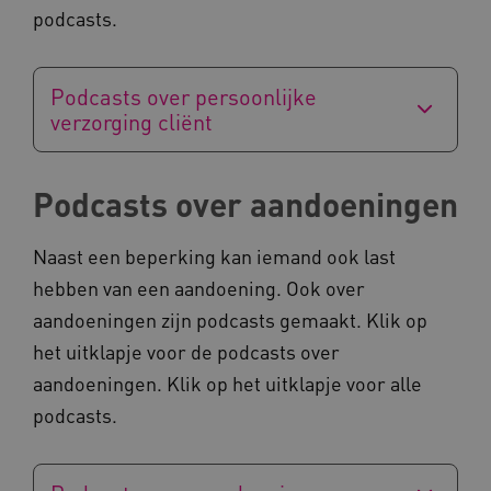
op uw privacy.
podcasts.
Naam
Provider
/
Domein
__Secure-YNID
.youtube.com
Podcasts over persoonlijke
verzorging cliënt
__Secure-
.youtube.com
ROLLOUT_TOKEN
FPLC
.kennispleingehandicaptensector.nl
Podcasts over aandoeningen
Naast een beperking kan iemand ook last
hebben van een aandoening. Ook over
aandoeningen zijn podcasts gemaakt. Klik op
het uitklapje voor de podcasts over
__cf_bm
Cloudflare Inc.
Google Privacy Policy
aandoeningen. Klik op het uitklapje voor alle
.vimeo.com
podcasts.
BCSessionID
vilans.blueconic.net