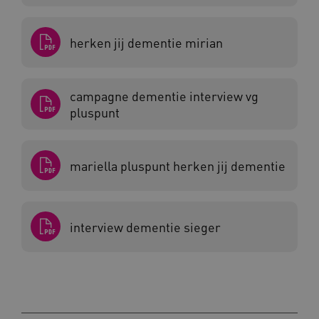
a594.kennispleingehandicaptensector.nl
herken jij dementie mirian
campagne dementie interview vg
UMB_SESSION
www.kennispleingehandicaptensector.nl
pluspunt
mariella pluspunt herken jij dementie
ARRAffinitySameSite
Microsoft Corporation
.www.kennispleingehandicaptensector.nl
interview dementie sieger