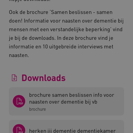
Ook de brochure ‘Samen beslissen - samen
doen! Informatie voor naasten over dementie bij
mensen met een verstandelijke beperking’ vind
je bij de downloads. In deze brochure vind je
informatie en 10 uitgebreide interviews met
naasten.
__cf_bm
Cloudflare Inc.
Google Privacy Policy
.vimeo.com
Downloads
BCSessionID
vilans.blueconic.net
brochure samen beslissen info voor
naasten over dementie bij vb
brochure
ARRAffinity
herken jij dementie dementiekamer
Microsoft Corporation