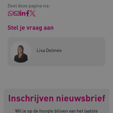
Deel deze pagina via:
Naam
Provider
/
Domein
_ga
Google LLC
Naam
Provider
/
Domein
.kennispleingehandicaptensector.nl
Stel je vraag aan
FPID
Google
.kennispleingehandicaptensector.nl
Lisa Delmée
BCSessionID
www.kennispleingehandicaptensector.nl
Inschrijven nieuwsbrief
AWSALB
Amazon.com Inc.
a594.kennispleingehandicaptensector.nl
Wil je op de hoogte blijven van het laatste