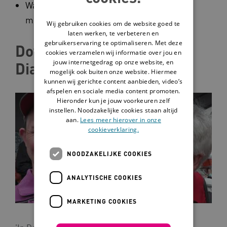
Wat naasten nodig hebben om het proces
met zorgverleners aan te gaan.
Wij gebruiken cookies om de website goed te
laten werken, te verbeteren en
gebruikerservaring te optimaliseren. Met deze
Down en Dementie, de
cookies verzamelen wij informatie over jou en
jouw internetgedrag op onze website, en
Diagnose Alzheimer
mogelijk ook buiten onze website. Hiermee
kunnen wij gerichte content aanbieden, video’s
afspelen en sociale media content promoten.
Hieronder kun je jouw voorkeuren zelf
instellen. Noodzakelijke cookies staan altijd
aan.
Lees meer hierover in onze
cookieverklaring.
NOODZAKELIJKE COOKIES
ANALYTISCHE COOKIES
MARKETING COOKIES