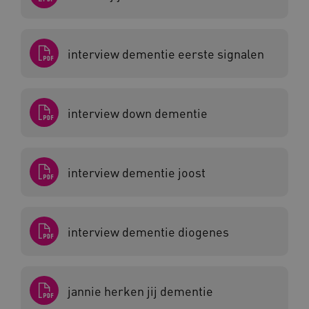
.www.kennispleingehandicaptensector.nl
interview dementie eerste signalen
CookieScriptConsent
CookieScript
interview down dementie
www.kennispleingehandicaptensector.nl
interview dementie joost
AWSALBCORS
Amazon.com Inc.
vilans.blueconic.net
interview dementie diogenes
jannie herken jij dementie
AWSALBCORS
Amazon.com Inc.