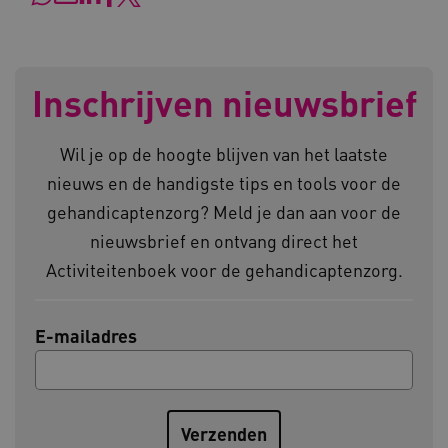
AWSALBCORS
Amazon.com Inc.
Inschrijven nieuwsbrief
vilans.blueconic.net
Wil je op de hoogte blijven van het laatste
nieuws en de handigste tips en tools voor de
gehandicaptenzorg? Meld je dan aan voor de
AWSALBCORS
Amazon.com Inc.
nieuwsbrief en ontvang direct het
a594.kennispleingehandicaptensector.nl
Activiteitenboek voor de gehandicaptenzorg.
E-mailadres
UMB_SESSION
www.kennispleingehandicaptensector.nl