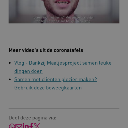
BCSessionID
vilans.blueconic.net
Meer video's uit de coronatafels
Vlog - Dankzij Maatjesproject samen leuke
ARRAffinity
Microsoft Corporation
.www.kennispleingehandicaptensector.nl
dingen doen
Samen met cliënten plezier maken?
Gebruik deze beweegkaarten
CookieScriptConsent
CookieScript
Deel deze pagina via:
www.kennispleingehandicaptensector.nl