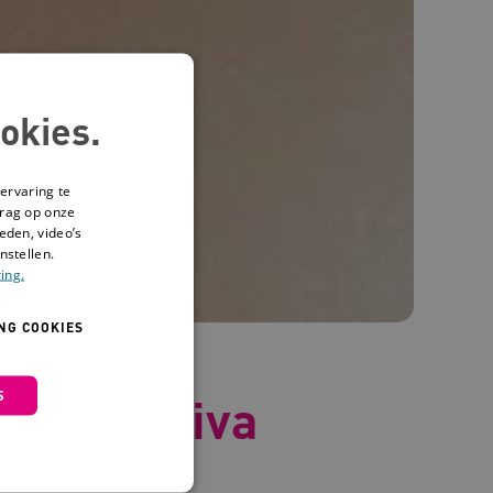
okies.
ervaring te
drag op onze
eden, video’s
nstellen.
ing.
NG COOKIES
S
 van Gemiva