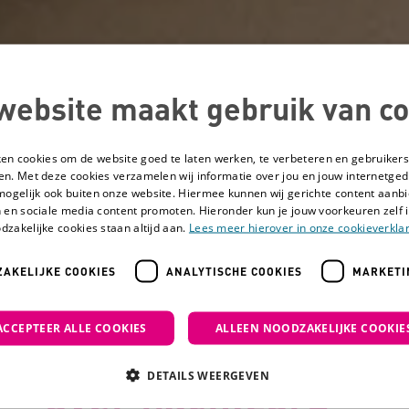
website maakt gebruik van co
ken cookies om de website goed te laten werken, te verbeteren en gebruikers
en. Met deze cookies verzamelen wij informatie over jou en jouw internetge
mogelijk ook buiten onze website. Hiermee kunnen wij gerichte content aanbi
 en sociale media content promoten. Hieronder kun je jouw voorkeuren zelf i
dzakelijke cookies staan altijd aan.
Lees meer hierover in onze cookieverklar
AKELIJKE COOKIES
ANALYTISCHE COOKIES
MARKETI
al van Gemiva over nachtzorg
ACCEPTEER ALLE COOKIES
ALLEEN NOODZAKELIJKE COOKIE
Het succesverhaal
DETAILS WEERGEVEN
over nachtzorg