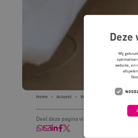
Deze 
Wij gebrui
optimaliser
website, en 
afspelen
Noo
NOODZ
Home
Actueel
Verhalen
Het succesverha
Deel deze pagina via: