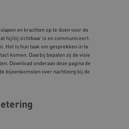
 voor operationele
 door websites die draaien
platform. Het wordt
 om ervoor te zorgen dat
gina's tijdens elke
e slapen en krachten op te doen voor de
server worden gerouteerd.
t hij/zij zichtbaar is en communiceert.
 door de Cookie-
ookievoorkeuren van
l. Het is hun taak om gesprekken in te
 cookie-banner van
elijk om correct te
ct komen. Daarbij bepalen zij de visie
ecten. Download onderaan deze pagina de
gheidsondersteuning met
omium-update, maken we
 voor elk van deze op duur
de bijeenkomsten over nachtzorg bij de
ties genaamd
gheidsondersteuning met
omium-update, maken we
 voor elk van deze op duur
ties genaamd
betering
om gebruikerssessies op
 gebruikersinteracties
en surfsessie.
t Azure als hostingplatform