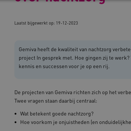
Noodzakelijke cookies
Analytische cookies
Marketing cookies
Laatst bijgewerkt op:
19-12-2023
che cookies zorgen ervoor dat de website werkt. Deze cookies worden altijd geplaatst
ovider
/
Domein
Vervaldatum
Omschrijving
outube.com
5 maanden 4
Gemiva heeft de kwaliteit van nachtzorg verbet
weken
project In gesprek met. Hoe gingen zij te wer
outube.com
5 maanden 4
weken
kennis en successen voor je op een rij.
ennispleingehandicaptensector.nl
20 uur
Deze cookie wordt gebruikt 
functionaliteit voorkeuren 
op te slaan en te volgen om 
verbeteren. Het kan ook wor
verzamelen van analytics g
cy
gebruikers omgaan met de fu
De projecten van Gemiva richten zich op het verbe
29 minuten
Deze cookie wordt gebruikt
oudflare Inc.
Twee vragen staan daarbij centraal:
51 seconden
tussen mensen en bots. Dit i
imeo.com
om geldige rapporten te ku
gebruik van hun website.
Wat betekent goede nachtzorg?
lans.blueconic.net
1 jaar 1
Dit cookie wordt gebruikt om
Hoe voorkom je onjuistheden (en onduidelijkhe
maand
onderhouden en ervoor te z
worden verzonden naar de b