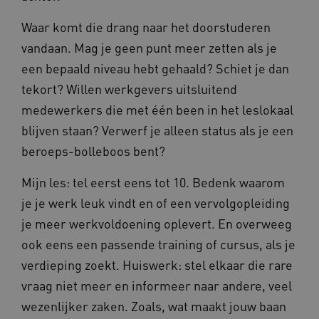
BCSessionID
vilans.blueconic.net
Waar komt die drang naar het doorstuderen
vandaan. Mag je geen punt meer zetten als je
een bepaald niveau hebt gehaald? Schiet je dan
tekort? Willen werkgevers uitsluitend
ARRAffinity
Microsoft Corporation
medewerkers die met één been in het leslokaal
.www.kennispleingehandicaptensector.nl
blijven staan? Verwerf je alleen status als je een
beroeps-bolleboos bent?
Mijn les: tel eerst eens tot 10. Bedenk waarom
je je werk leuk vindt en of een vervolgopleiding
je meer werkvoldoening oplevert. En overweeg
CookieScriptConsent
CookieScript
www.kennispleingehandicaptensector.nl
ook eens een passende training of cursus, als je
verdieping zoekt. Huiswerk: stel elkaar die rare
vraag niet meer en informeer naar andere, veel
wezenlijker zaken. Zoals, wat maakt jouw baan
AWSALBCORS
Amazon.com Inc.