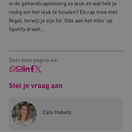
in de gehandicaptenzorg zo leuk en wat heb je
vilans.blueconic.net
nodig om het leuk te houden? En rap mee met
Nigel, terwijl je zijn hit ‘Ode aan het mbo’ op
Spotify draait…
AWSALBCORS
Amazon.com Inc.
a594.kennispleingehandicaptensector.nl
Deel deze pagina via:
Stel je vraag aan
UMB_SESSION
www.kennispleingehandicaptensector.nl
Cato Habets
ARRAffinitySameSite
Microsoft Corporation
.www.kennispleingehandicaptensector.nl