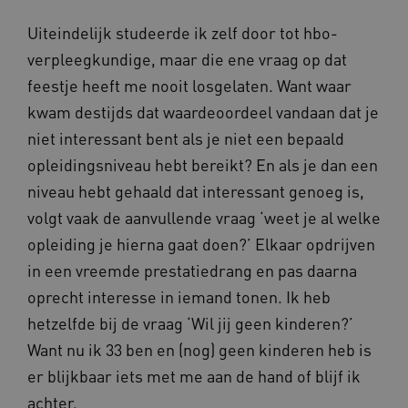
op uw privacy.
Uiteindelijk studeerde ik zelf door tot hbo-
Naam
Provider
/
Domein
verpleegkundige, maar die ene vraag op dat
__Secure-YNID
.youtube.com
feestje heeft me nooit losgelaten. Want waar
__Secure-
.youtube.com
kwam destijds dat waardeoordeel vandaan dat je
ROLLOUT_TOKEN
niet interessant bent als je niet een bepaald
FPLC
.kennispleingehandicaptensector.nl
opleidingsniveau hebt bereikt? En als je dan een
niveau hebt gehaald dat interessant genoeg is,
volgt vaak de aanvullende vraag ‘weet je al welke
opleiding je hierna gaat doen?’ Elkaar opdrijven
in een vreemde prestatiedrang en pas daarna
oprecht interesse in iemand tonen. Ik heb
__cf_bm
Cloudflare Inc.
Google Privacy Policy
hetzelfde bij de vraag ‘Wil jij geen kinderen?’
.vimeo.com
Want nu ik 33 ben en (nog) geen kinderen heb is
er blijkbaar iets met me aan de hand of blijf ik
achter.