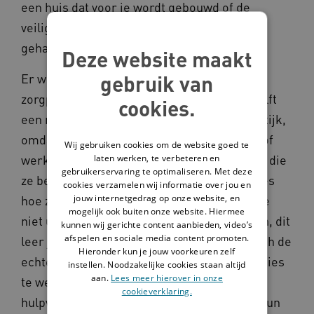
een huis dat voor je wordt gebouwd of de
veiligheid op straat. En ook de
gehandicaptenzorg valt om zonder mbo'ers.
Deze website maakt
gebruik van
Er werken in onze sector 180.000
zorgprofessionals, waarvan meer dan de helft
cookies.
een mbo-diploma heeft. Ze kennen de praktijk,
omdat zij tijdens hun studie al stage liepen of
Wij gebruiken cookies om de website goed te
laten werken, te verbeteren en
werkten in de zorg. Zij kennen de bewoners die
gebruikerservaring te optimaliseren. Met deze
ze begeleiden en verzorgen en weten precies
cookies verzamelen wij informatie over jou en
jouw internetgedrag op onze website, en
hoe zij hen kunnen ondersteunen. Dit leer je
mogelijk ook buiten onze website. Hiermee
niet uit een boek of door een toets te maken, dit
kunnen wij gerichte content aanbieden, video’s
afspelen en sociale media content promoten.
leer je in de praktijk. In die praktijk doen zich de
Hieronder kun je jouw voorkeuren zelf
echte leermomenten voor, waardoor je precies
instellen. Noodzakelijke cookies staan altijd
aan.
Lees meer hierover in onze
te weten komt hoe je moet omgaan met
cookieverklaring.
hulpvragen van mensen, hun omgeving en hun