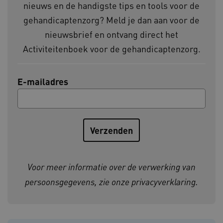
nieuws en de handigste tips en tools voor de
ARRAffinity
Microsoft Corporation
.www.kennispleingehandicaptensector.nl
gehandicaptenzorg? Meld je dan aan voor de
nieuwsbrief en ontvang direct het
Activiteitenboek voor de gehandicaptenzorg.
E-mailadres
CookieScriptConsent
CookieScript
www.kennispleingehandicaptensector.nl
AWSALBCORS
Amazon.com Inc.
vilans.blueconic.net
Voor meer informatie over de verwerking van
persoonsgegevens, zie onze
privacyverklaring
.