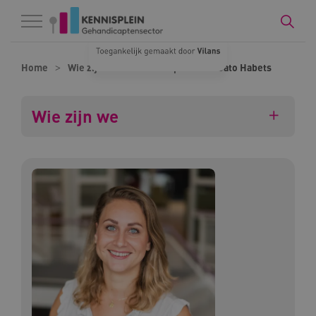
Naar hoofdinhoud
Naar footer
Home
Wie zijn we
Onze experts
Cato Habets
Wie zijn we