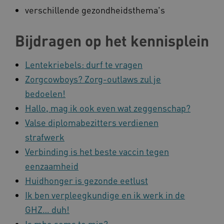
verschillende gezondheidsthema's
Bijdragen op het kennisplein
Lentekriebels: durf te vragen
Zorgcowboys? Zorg-outlaws zul je
bedoelen!
Hallo, mag ik ook even wat zeggenschap?
Valse diplomabezitters verdienen
strafwerk
Verbinding is het beste vaccin tegen
eenzaamheid
Huidhonger is gezonde eetlust
Ik ben verpleegkundige en ik werk in de
GHZ… duh!
Is mbo soms te min?