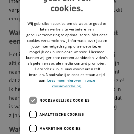
intensieve zorg nodig. Ik wil onder andere de
cookies.
verpleegkundigen in opleiding laten zien dat dit
een prachtige sector is om in te werken.
Wij gebruiken cookies om de website goed te
laten werken, te verbeteren en
Wat is jouw mooiste ervaring met
gebruikerservaring te optimaliseren. Met deze
een cliënt?
cookies verzamelen wij informatie over jou en
jouw internetgedrag op onze website, en
mogelijk ook buiten onze website. Hiermee
Het is een herinnering aan een dame die mij
kunnen wij gerichte content aanbieden, video’s
altijd bij blijft. Als ik aan haar vroeg wat is mijn
afspelen en sociale media content promoten.
Hieronder kun je jouw voorkeuren zelf
naam, zei ze: Cato! Maar op elk ander moment
instellen. Noodzakelijke cookies staan altijd
dat ze me zag zei ze: Tante Teun, blij dat ik je zie!
aan.
Lees meer hierover in onze
cookieverklaring.
Ik heb haar hier nooit op aangesproken want in
haar beleving was ik Cato én Tante Teun! En dat
NOODZAKELIJKE COOKIES
is waar het om gaat, dat iedereen kan en mag
zijn wie hij/zij/hen is.
ANALYTISCHE COOKIES
Wat zou je doen met 10 miljoen
MARKETING COOKIES