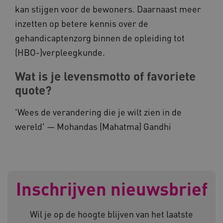
ROLLOUT_TOKEN
kan stijgen voor de bewoners. Daarnaast meer
FPLC
.kennispleingehandicaptensector.nl
inzetten op betere kennis over de
gehandicaptenzorg binnen de opleiding tot
(HBO-)verpleegkunde.
Wat is je levensmotto of favoriete
quote?
__cf_bm
Cloudflare Inc.
Google Privacy Policy
'Wees de verandering die je wilt zien in de
.vimeo.com
wereld' — Mohandas (Mahatma) Gandhi
BCSessionID
vilans.blueconic.net
Inschrijven nieuwsbrief
Wil je op de hoogte blijven van het laatste