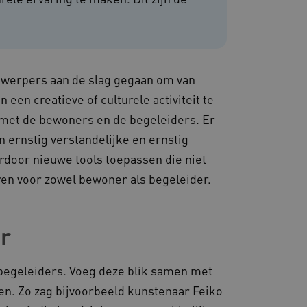
hun surfervaring te
den betrokken bij het
egevens om te meten hoe
ncties van de site.
 om onderscheid te maken
s gunstig voor de website,
ntwerpers aan de slag gegaan om van
nnen maken over het
 een creatieve of culturele activiteit te
 gebruikerssessies te
orgen dat berichten
met de bewoners en de begeleiders. Er
rowser die de
 voor operationele
ernstig verstandelijke en ernstig
door nieuwe tools toepassen die niet
 door websites die draaien
platform. Het wordt
ren voor zowel bewoner als begeleider.
 om ervoor te zorgen dat
gina's tijdens elke
server worden gerouteerd.
 door de Cookie-
ar
ookievoorkeuren van
 cookie-banner van
elijk om correct te
begeleiders. Voeg deze blik samen met
gheidsondersteuning met
en. Zo zag bijvoorbeeld kunstenaar Feiko
omium-update, maken we
 voor elk van deze op duur