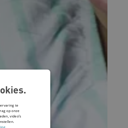
okies.
ervaring te
drag op onze
eden, video’s
nstellen.
ing.