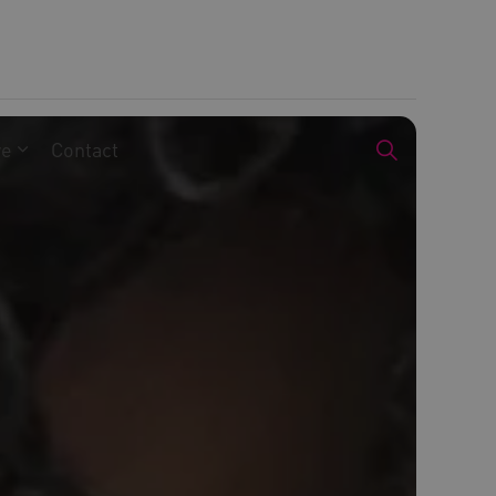
we
Contact