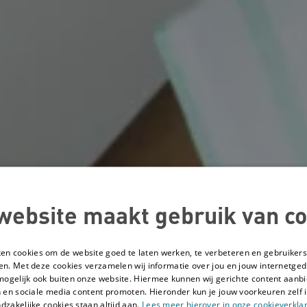
website maakt gebruik van co
ken cookies om de website goed te laten werken, te verbeteren en gebruikers
en. Met deze cookies verzamelen wij informatie over jou en jouw internetge
mogelijk ook buiten onze website. Hiermee kunnen wij gerichte content aanbi
 en sociale media content promoten. Hieronder kun je jouw voorkeuren zelf i
dzakelijke cookies staan altijd aan.
Lees meer hierover in onze cookieverklar