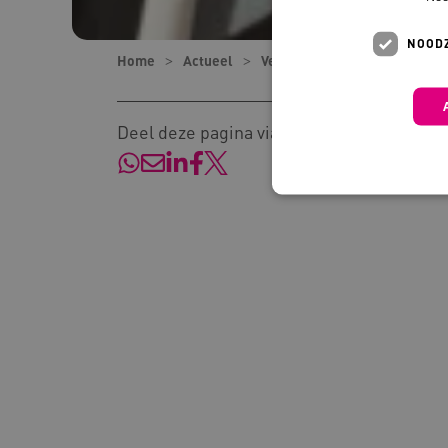
NOODZ
Home
Actueel
Verhalen
Maak van functi
Deel deze pagina via:
Deze functionele en technis
uw privacy.
Naam
Pr
__Secure-YNID
.y
__Secure-
.y
ROLLOUT_TOKEN
FPLC
.k