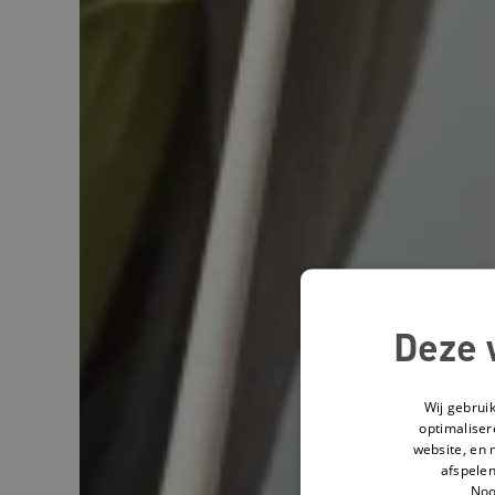
Deze 
Wij gebrui
optimaliser
website, en 
afspelen
Noo