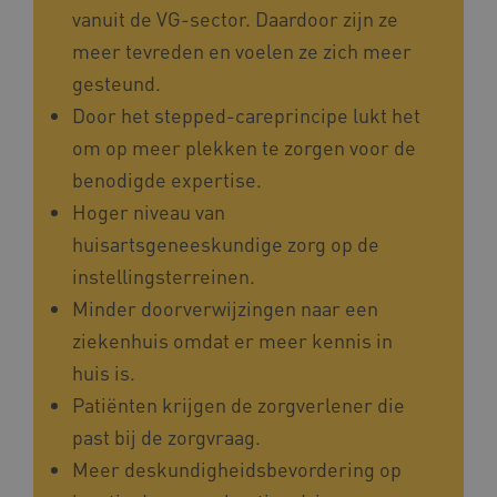
vanuit de VG-sector. Daardoor zijn ze
meer tevreden en voelen ze zich meer
gesteund.
AWSALBCORS
Amazon.com Inc.
vilans.blueconic.net
Door het stepped-careprincipe lukt het
om op meer plekken te zorgen voor de
benodigde expertise.
Hoger niveau van
huisartsgeneeskundige zorg op de
AWSALBCORS
Amazon.com Inc.
instellingsterreinen.
a594.kennispleingehandicaptensector.nl
Minder doorverwijzingen naar een
ziekenhuis omdat er meer kennis in
huis is.
Patiënten krijgen de zorgverlener die
UMB_SESSION
www.kennispleingehandicaptensector.nl
past bij de zorgvraag.
Meer deskundigheidsbevordering op