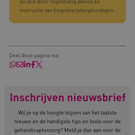
locatie door regelmatig advies en
instructie van (regio)verpleegkundigen.
ARRAffinitySameSite
Microsoft Corporation
.www.kennispleingehandicaptensector.nl
Deel deze pagina via:
Naam
Provider
/
Domein
Inschrijven nieuwsbrief
_ga
Google LLC
Naam
Provider
/
Domein
.kennispleingehandicaptensector.nl
FPID
Google
.kennispleingehandicaptensector.nl
Wil je op de hoogte blijven van het laatste
nieuws en de handigste tips en tools voor de
gehandicaptenzorg? Meld je dan aan voor de