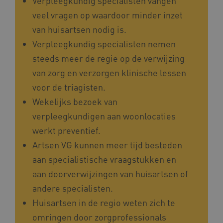
Verpleegkundig specialisten vangen
veel vragen op waardoor minder inzet
van huisartsen nodig is.
Verpleegkundig specialisten nemen
BCSessionID
vilans.blueconic.net
steeds meer de regie op de verwijzing
van zorg en verzorgen klinische lessen
voor de triagisten.
Wekelijks bezoek van
ARRAffinity
verpleegkundigen aan woonlocaties
Microsoft Corporation
.www.kennispleingehandicaptensector.nl
werkt preventief.
Artsen VG kunnen meer tijd besteden
aan specialistische vraagstukken en
aan doorverwijzingen van huisartsen of
andere specialisten.
CookieScriptConsent
CookieScript
Huisartsen in de regio weten zich te
www.kennispleingehandicaptensector.nl
omringen door zorgprofessionals