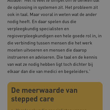
Marketing cookies
de oplossing in systemen zit. Het probleem zit
Deze functionele en technische cookies zorgen
ook in taal. Maar vooral in weten wat de ander
ervoor dat de website werkt. Deze cookies
worden altijd geplaatst en maken geen inbreuk
nodig heeft. En daar spelen dus die
op uw privacy.
verpleegkundig specialisten en
Naam
Provider
/
Domein
regioverpleegkundigen een hele goede rol in, in
__Secure-YNID
.youtube.com
die verbinding tussen mensen die het werk
__Secure-
.youtube.com
moeten uitvoeren en mensen die daarop
ROLLOUT_TOKEN
instrueren en adviseren. Die taal en de kennis
FPLC
.kennispleingehandicaptensector.nl
van wat ze nodig hebben ligt toch dichter bij
elkaar dan die van medici en begeleiders.'
De meerwaarde van
stepped care
__cf_bm
Cloudflare Inc.
Google Privacy Policy
.vimeo.com