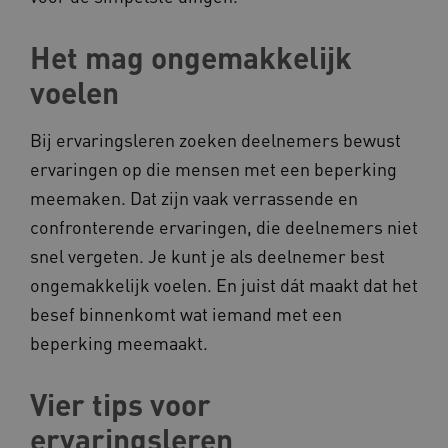
Het mag ongemakkelijk
voelen
Bij ervaringsleren zoeken deelnemers bewust
CookieScriptConsent
CookieScript
www.kennispleingehandicaptensector.nl
ervaringen op die mensen met een beperking
meemaken. Dat zijn vaak verrassende en
confronterende ervaringen, die deelnemers niet
snel vergeten. Je kunt je als deelnemer best
AWSALBCORS
Amazon.com Inc.
ongemakkelijk voelen. En juist dát maakt dat het
vilans.blueconic.net
besef binnenkomt wat iemand met een
beperking meemaakt.
Vier tips voor
AWSALBCORS
Amazon.com Inc.
ervaringsleren
a594.kennispleingehandicaptensector.nl