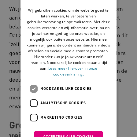
Wil je dat collega’s of stagiaires zin hebben om
Wij gebruiken cookies om de website goed te
laten werken, te verbeteren en
aan ervaringsleren deel te nemen? Dan is het
gebruikerservaring te optimaliseren. Met deze
belangrijk dat ze weten wat ervaringsleren is.
cookies verzamelen wij informatie over jou en
jouw internetgedrag op onze website, en
Dat zij begrijpen wat ze gaan doen en waarom dit
mogelijk ook buiten onze website. Hiermee
‘zelf ervaren’ iets toevoegt aan hun werk. Ook
kunnen wij gerichte content aanbieden, video’s
afspelen en sociale media content promoten.
goede afstemming met trainers en begeleiders
Hieronder kun je jouw voorkeuren zelf
voor ervaringsleren is nodig, zodat opdrachten
instellen. Noodzakelijke cookies staan altijd
aan.
Lees meer hierover in onze
nauw aansluiten op de dagelijkse praktijk van de
cookieverklaring.
deelnemers. Een goede voorbereiding, intake
en afstemming zijn nodig om te zorgen dat
NOODZAKELIJKE COOKIES
mensen met de juiste verwachtingen aan
ANALYTISCHE COOKIES
ervaringsleren beginnen.
MARKETING COOKIES
Groepsdynamiek en
veiligheid
ACCEPTEER ALLE COOKIES