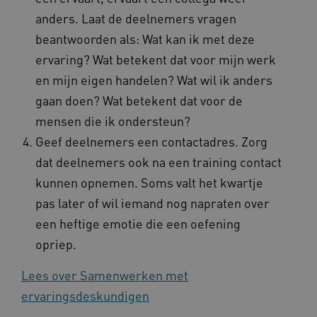
anders. Laat de deelnemers vragen
Naam
Provider
/
Domein
beantwoorden als: Wat kan ik met deze
_ga
Google LLC
Naam
Provider
/
Domein
.kennispleingehandicaptensector.nl
ervaring? Wat betekent dat voor mijn werk
FPID
Google
en mijn eigen handelen? Wat wil ik anders
.kennispleingehandicaptensector.nl
gaan doen? Wat betekent dat voor de
mensen die ik ondersteun?
​Geef deelnemers een contactadres. Zorg
BCSessionID
www.kennispleingehandicaptensector.nl
dat deelnemers ook na een training contact
kunnen opnemen. Soms valt het kwartje
pas later of wil iemand nog napraten over
een heftige emotie die een oefening
opriep.
Lees over Samenwerken met
AWSALB
Amazon.com Inc.
ervaringsdeskundigen
a594.kennispleingehandicaptensector.nl