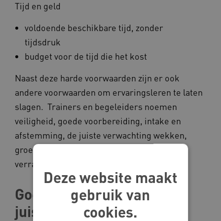
Tijd en geld
voldoende beschikbare tijd, zonder
tijdsdruk
budget voor de tijd die het kost
Naast deze harde voorwaarden zijn er ook
andere voorwaarden om ervaringsleren te laten
slagen. Trainers en begeleiders noemen
veiligheid, goede voorbereiding, intake en
afstemming, de juiste verwachting wekken,
groepsdynamiek, inlevingsvermogen en
verrassingseffect.
Deze website maakt
Goede voorbereiding en
gebruik van
juiste verwachting
cookies.