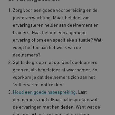
Zorg voor een goede voorbereiding en de
juiste verwachting. Maak het doel van
ervaringsleren helder aan deelnemers en
trainers. Gaat het om een algemene
UMB_SESSION
www.kennispleingehandicaptensector.nl
ervaring of om een specifieke situatie? Wat
voegt het toe aan het werk van de
deelnemers?
ARRAffinitySameSite
Microsoft Corporation
Splits de groep niet op. Geef deelnemers
.www.kennispleingehandicaptensector.nl
geen rol als begeleider of waarnemer. Zo
voorkom je dat deelnemers zich aan het
‘zelf ervaren’ onttrekken.
Houd een goede nabespreking
. Laat
deelnemers met elkaar nabespreken wat
de ervaringen met hen deden. Want wat de
één ervaart, ervaart een collega weer