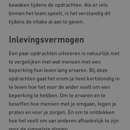
bewaken tijdens de opdrachten. Als er iets
binnen het team speelt, is het verstandig dit
tijdens de intake al aan te geven.
Inlevingsvermogen
__cf_bm
Cloudflare Inc.
Google Privacy Policy
Een paar opdrachten uitvoeren is natuurlijk niet
.vimeo.com
te vergelijken met wat mensen met een
beperking hun leven lang ervaren. Bij deze
opdrachten gaat het erom je heel kortstondig in
BCSessionID
vilans.blueconic.net
te leven hoe het voor de ander voelt om een
beperking te hebben. Om te ervaren en te
beseffen hoe mensen met je omgaan, tegen je
praten en voor je zorgen. En om te ontdekken
hoe het voelt om van anderen afhankelijk te zijn
ARRAffinity
Microsoft Corporation
.www.kennispleingehandicaptensector.nl
voor de simpelste dingen.