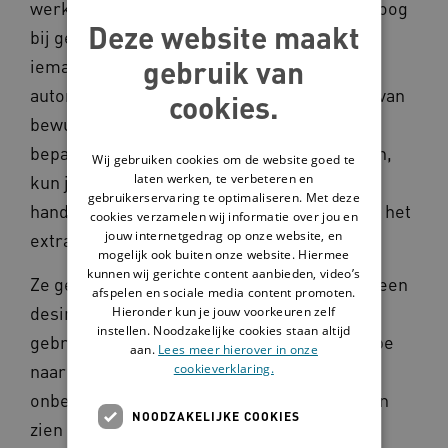
werkt. Britt van den Heuvel, sociaal psycholoog
Deze website maakt
bij gedragsbureau Duwtje, legt het uit. ‘Als
gebruik van
iemand zijn handelingen uitvoert op de
automatische piloot, is diegene zich er niet van
cookies.
bewust wat hij of zij allemaal doet. Door
bepaalde handelingen extra te laten opvallen,
Wij gebruiken cookies om de website goed te
laten werken, te verbeteren en
kun je mensen bewust maken om deze
gebruikerservaring te optimaliseren. Met deze
handeling toch te voeren. Bijvoorbeeld door het
cookies verzamelen wij informatie over jou en
jouw internetgedrag op onze website, en
extra leuk te maken’, legt zij uit.
mogelijk ook buiten onze website. Hiermee
kunnen wij gerichte content aanbieden, video’s
Ze geeft een voorbeeld: ‘Wanneer er boven een
afspelen en sociale media content promoten.
desinfectiepomp een smiley hangt die na
Hieronder kun je jouw voorkeuren zelf
instellen. Noodzakelijke cookies staan altijd
gebruik van de pomp verandert van een sippe
aan.
Lees meer hierover in onze
naar een vrolijke smiley, willen mensen
cookieverklaring.
onbewust die smiley laten lachen. Je zult dan
NOODZAKELIJKE COOKIES
zien dat meer mensen hun handen gaan