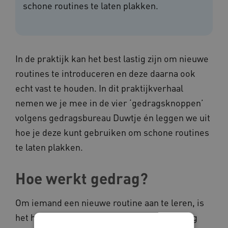
schone routines te laten plakken.
In de praktijk kan het best lastig zijn om nieuwe
routines te introduceren en deze daarna ook
echt vast te houden. In dit praktijkverhaal
nemen we je mee in de vier ‘gedragsknoppen’
volgens gedragsbureau Duwtje én leggen we uit
hoe je deze kunt gebruiken om schone routines
te laten plakken.
Hoe werkt gedrag?
Om iemand een nieuwe routine aan te leren, is
het handig om eerst te begrijpen hoe gedrag