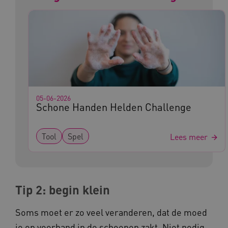
ARRAffinity
Microsoft Corporation
.www.kennispleingehandicaptensector.nl
05-06-2026
Schone Handen Helden Challenge
Tool
Spel
Lees meer
CookieScriptConsent
CookieScript
www.kennispleingehandicaptensector.nl
Tip 2: begin klein
AWSALBCORS
Amazon.com Inc.
vilans.blueconic.net
Soms moet er zo veel veranderen, dat de moed
je op voorhand in de schoenen zakt. Niet nodig.