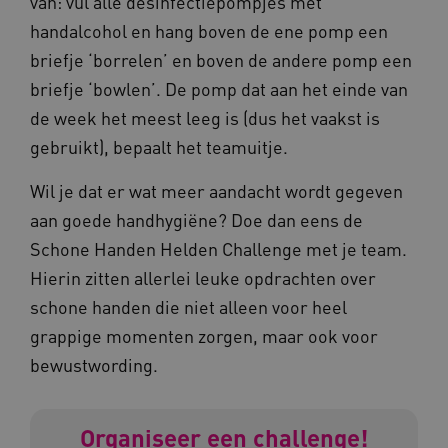
van: vul alle desinfectiepompjes met
__Secure-YNID
.youtube.com
handalcohol en hang boven de ene pomp een
briefje ‘borrelen’ en boven de andere pomp een
__Secure-
.youtube.com
ROLLOUT_TOKEN
briefje ‘bowlen’. De pomp dat aan het einde van
FPLC
.kennispleingehandicaptensector.nl
de week het meest leeg is (dus het vaakst is
gebruikt), bepaalt het teamuitje.
Wil je dat er wat meer aandacht wordt gegeven
aan goede handhygiëne? Doe dan eens de
Schone Handen Helden Challenge met je team.
Hierin zitten allerlei leuke opdrachten over
__cf_bm
Cloudflare Inc.
Google Privacy Policy
schone handen die niet alleen voor heel
.vimeo.com
grappige momenten zorgen, maar ook voor
bewustwording.
BCSessionID
vilans.blueconic.net
Organiseer een challenge!