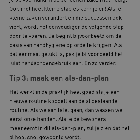
Ook met heel kleine stapjes kom je er! Als je
kleine zaken verandert en die successen ook
viert, wordt het eenvoudiger de volgende stap
AWSALBCORS
Amazon.com Inc.
door te voeren. Je begint bijvoorbeeld om de
a594.kennispleingehandicaptensector.nl
basis van handhygiëne op orde te krijgen. Als
dat eenmaal gelukt is, pak je bijvoorbeeld het
juist handschoengebruik aan. En zo verder.
Tip 3: maak een als-dan-plan
UMB_SESSION
www.kennispleingehandicaptensector.nl
Het werkt in de praktijk heel goed als je een
nieuwe routine koppelt aan de al bestaande
routine. Als we aan tafel gaan, dan wassen we
ARRAffinitySameSite
Microsoft Corporation
.www.kennispleingehandicaptensector.nl
eerst onze handen. Als je de bewoners
meeneemt in dit als-dan-plan, zul je zien dat het
al heel snel gewoonte wordt.