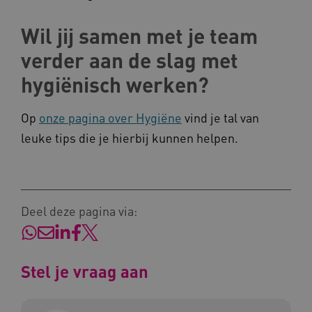
Wil jij samen met je team
verder aan de slag met
hygiënisch werken?
Naam
Provider
/
Domein
Op
onze pagina over Hygiëne
vind je tal van
_ga
Google LLC
Naam
Provider
/
Domein
leuke tips die je hierbij kunnen helpen.
.kennispleingehandicaptensector.nl
FPID
Google
.kennispleingehandicaptensector.nl
Deel deze pagina via:
BCSessionID
www.kennispleingehandicaptensector.nl
Stel je vraag aan