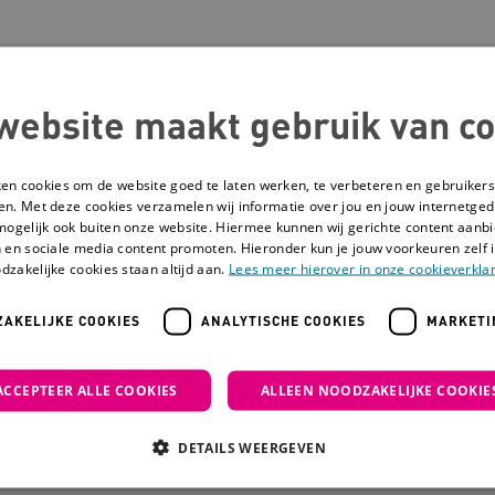
nschrijven nieuwsbri
website maakt gebruik van co
ken cookies om de website goed te laten werken, te verbeteren en gebruikers
 op de hoogte blijven van het laatste nieuws en de handigs
en. Met deze cookies verzamelen wij informatie over jou en jouw internetge
 voor de gehandicaptenzorg? Meld je dan aan voor de ni
mogelijk ook buiten onze website. Hiermee kunnen wij gerichte content aanbi
 en sociale media content promoten. Hieronder kun je jouw voorkeuren zelf i
ntvang direct het Activiteitenboek voor de gehandicapten
dzakelijke cookies staan altijd aan.
Lees meer hierover in onze cookieverklar
AKELIJKE COOKIES
ANALYTISCHE COOKIES
MARKETI
dres
ACCEPTEER ALLE COOKIES
ALLEEN NOODZAKELIJKE COOKIE
DETAILS WEERGEVEN