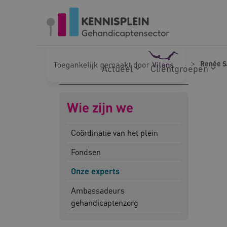
Naar hoofdinhoud
Naar footer
Home
Wie zijn we
Onze experts
Renée S
Actueel
Cliëntgroepen
Wie zijn we
Coördinatie van het plein
Fondsen
Onze experts
Ambassadeurs
gehandicaptenzorg