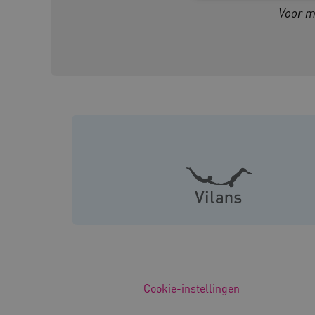
Voor m
Deze functionele en technis
uw privacy.
Naam
Pr
__Secure-YNID
.y
__Secure-
.y
ROLLOUT_TOKEN
FPLC
.k
Google Privacy Poli
__cf_bm
Cl
.v
BCSessionID
vi
Cookie-instellingen