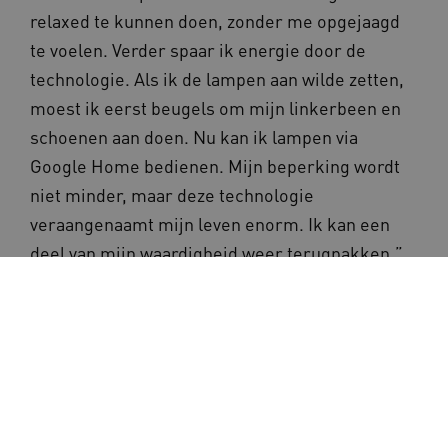
relaxed te kunnen doen, zonder me opgejaagd
te voelen. Verder spaar ik energie door de
technologie. Als ik de lampen aan wilde zetten,
moest ik eerst beugels om mijn linkerbeen en
schoenen aan doen. Nu kan ik lampen via
Google Home bedienen. Mijn beperking wordt
niet minder, maar deze technologie
veraangenaamt mijn leven enorm. Ik kan een
deel van mijn waardigheid weer terugpakken.”
Ga ook aan de slag!
De Innovatie-Route ondersteunt je bij het
implementatieproces door het beschrijven van
verschillende stappen. De Innovatie-Route is
gebaseerd op onderzoeksinformatie en kennis