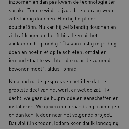
inzoomen en dan pas kwam de technologie ter
sprake. Tonnie wilde bijvoorbeeld graag weer
CookieScriptConsent
zelfstandig douchen. Hierbij helpt een
CookieScript
www.kennispleingehandicaptensector.nl
doucheföhn. Nu kan hij zelfstandig douchen en
zich afdrogen en heeft hij alleen bij het
aankleden hulp nodig.” “Ik kan rustig mijn ding
doen en hoef niet op te schieten, omdat er
AWSALBCORS
Amazon.com Inc.
vilans.blueconic.net
iemand staat te wachten die naar de volgende
bewoner moet”, aldus Tonnie.
Nina had na de gesprekken het idee dat het
grootste deel van het werk er wel op zat. “Ik
dacht: we gaan de hulpmiddelen aanschaffen en
AWSALBCORS
Amazon.com Inc.
a594.kennispleingehandicaptensector.nl
installeren. We geven een maandlang trainingen
en dan kan ik door naar het volgende project.
Dat viel flink tegen, iedere keer dat ik langsging