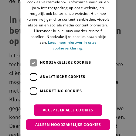
de inhoud van binnenkomende vragen.”
cookies verzamelen wij informatie over jou en
jouw internetgedrag op onze website, en
mogelijk ook buiten onze website. Hiermee
In gesprek met alle
kunnen wij gerichte content aanbieden, video’s
afspelen en sociale media content promoten.
bewoners en rondleidingen
Hieronder kun je jouw voorkeuren zelf
instellen. Noodzakelijke cookies staan altijd
op afstand
aan.
Lees meer hierover in onze
cookieverklaring.
InteraktContour wilde niet zomaar alle
NOODZAKELIJKE COOKIES
technologie aanbieden aan de cliënten. “Iedere
cliënt heeft andere behoeften en
ANALYTISCHE COOKIES
mogelijkheden”, aldus Nina. “Daarom zijn we
met alle cliënten die in de vernieuwde
MARKETING COOKIES
Klokkenbelt zouden gaan wonen in gesprek
gegaan. Het was in 2020, het coronajaar, dus we
ACCEPTEER ALLE COOKIES
konden niet met cliënten op locatie gaan kijken.
ALLEEN NOODZAKELIJKE COOKIES
Daarom hebben we rondleidingen op afstand
gedaan. Ik was in de nieuwbouw met een robot