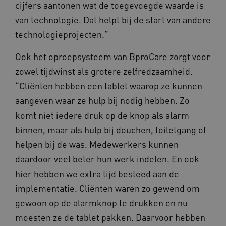
cijfers aantonen wat de toegevoegde waarde is
van technologie. Dat helpt bij de start van andere
technologieprojecten.”
_ga_4F110RE8SJ
.kennispleingehandicaptensector.nl
Ook het oproepsysteem van BproCare zorgt voor
zowel tijdwinst als grotere zelfredzaamheid.
VISITOR_INFO1_LIVE
Google LLC
ga_session_duration
www.kennispleingehandicaptensector.nl
.youtube.com
“Cliënten hebben een tablet waarop ze kunnen
aangeven waar ze hulp bij nodig hebben. Zo
komt niet iedere druk op de knop als alarm
binnen, maar als hulp bij douchen, toiletgang of
helpen bij de was. Medewerkers kunnen
_ga_G3VHK6CSBS
.kennispleingehandicaptensector.nl
daardoor veel beter hun werk indelen. En ook
hier hebben we extra tijd besteed aan de
BCSessionID
a594.kennispleingehandicaptensector.nl
implementatie. Cliënten waren zo gewend om
gewoon op de alarmknop te drukken en nu
moesten ze de tablet pakken. Daarvoor hebben