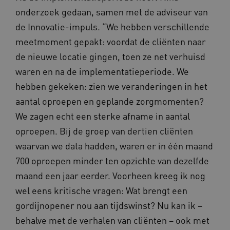
FPID
Google
onderzoek gedaan, samen met de adviseur van
.kennispleingehandicaptensector.nl
de Innovatie-impuls. “We hebben verschillende
meetmoment gepakt: voordat de cliënten naar
de nieuwe locatie gingen, toen ze net verhuisd
BCSessionID
www.kennispleingehandicaptensector.nl
waren en na de implementatieperiode. We
hebben gekeken: zien we veranderingen in het
aantal oproepen en geplande zorgmomenten?
We zagen echt een sterke afname in aantal
oproepen. Bij de groep van dertien cliënten
waarvan we data hadden, waren er in één maand
700 oproepen minder ten opzichte van dezelfde
AWSALB
Amazon.com Inc.
a594.kennispleingehandicaptensector.nl
maand een jaar eerder. Voorheen kreeg ik nog
wel eens kritische vragen: Wat brengt een
gordijnopener nou aan tijdswinst? Nu kan ik –
behalve met de verhalen van cliënten – ook met
_ga_NWZZME161M
.kennispleingehandicaptensector.nl