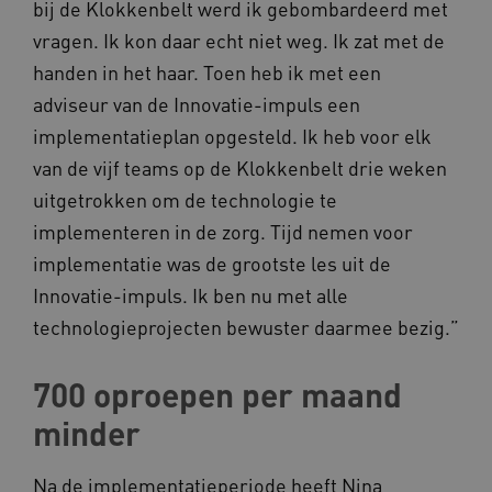
bij de Klokkenbelt werd ik gebombardeerd met
vragen. Ik kon daar echt niet weg. Ik zat met de
UMB_SESSION
www.kennispleingehandicaptensector.nl
handen in het haar. Toen heb ik met een
adviseur van de Innovatie-impuls een
implementatieplan opgesteld. Ik heb voor elk
ARRAffinitySameSite
Microsoft Corporation
van de vijf teams op de Klokkenbelt drie weken
.www.kennispleingehandicaptensector.nl
uitgetrokken om de technologie te
implementeren in de zorg. Tijd nemen voor
implementatie was de grootste les uit de
Innovatie-impuls. Ik ben nu met alle
technologieprojecten bewuster daarmee bezig.”
700 oproepen per maand
minder
Naam
Provider
/
Domein
_ga
Google LLC
Naam
Provider
/
Domein
Na de implementatieperiode heeft Nina
.kennispleingehandicaptensector.nl