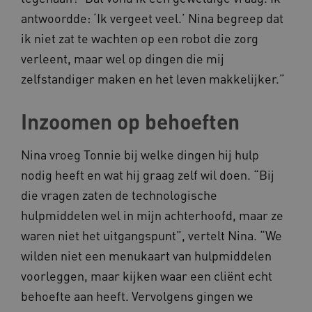
antwoordde: ‘Ik vergeet veel.’ Nina begreep dat
ik niet zat te wachten op een robot die zorg
verleent, maar wel op dingen die mij
__cf_bm
Cloudflare Inc.
Google Privacy Policy
.vimeo.com
zelfstandiger maken en het leven makkelijker.”
Inzoomen op behoeften
BCSessionID
vilans.blueconic.net
Nina vroeg Tonnie bij welke dingen hij hulp
nodig heeft en wat hij graag zelf wil doen. “Bij
die vragen zaten de technologische
hulpmiddelen wel in mijn achterhoofd, maar ze
waren niet het uitgangspunt”, vertelt Nina. “We
ARRAffinity
Microsoft Corporation
.www.kennispleingehandicaptensector.nl
wilden niet een menukaart van hulpmiddelen
voorleggen, maar kijken waar een cliënt echt
behoefte aan heeft. Vervolgens gingen we