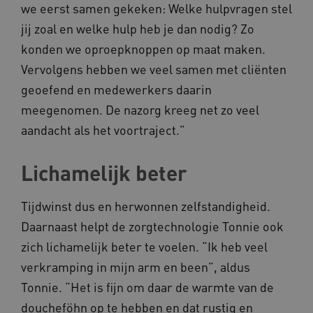
we eerst samen gekeken: Welke hulpvragen stel
jij zoal en welke hulp heb je dan nodig? Zo
konden we oproepknoppen op maat maken.
Vervolgens hebben we veel samen met cliënten
vuid
Vimeo.com Inc.
.vimeo.com
geoefend en medewerkers daarin
meegenomen. De nazorg kreeg net zo veel
YSC
Google LLC
aandacht als het voortraject.”
.youtube.com
Lichamelijk beter
Tijdwinst dus en herwonnen zelfstandigheid.
Daarnaast helpt de zorgtechnologie Tonnie ook
zich lichamelijk beter te voelen. “Ik heb veel
verkramping in mijn arm en been”, aldus
Tonnie. “Het is fijn om daar de warmte van de
doucheföhn op te hebben en dat rustig en