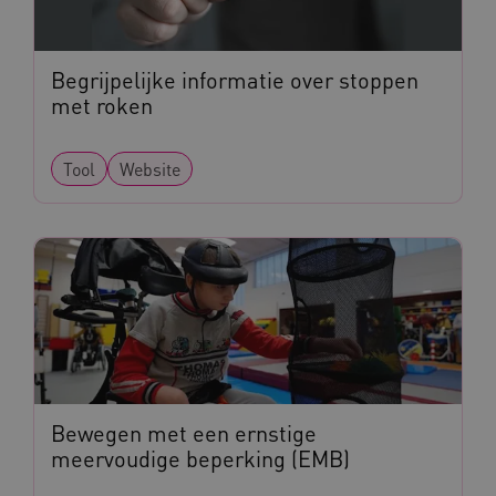
Begrijpelijke informatie over stoppen
met roken
AWSALBCORS
Amazon.com Inc.
vilans.blueconic.net
Tool
Website
AWSALBCORS
Amazon.com Inc.
a594.kennispleingehandicaptensector.nl
Bewegen met een ernstige
meervoudige beperking (EMB)
UMB_SESSION
www.kennispleingehandicaptensector.nl