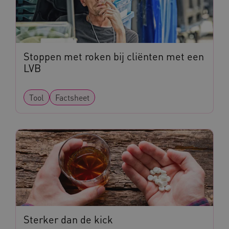
BCSessionID
www.kennispleingehandicaptensector.nl
Stoppen met roken bij cliënten met een
LVB
Tool
Factsheet
AWSALB
Amazon.com Inc.
a594.kennispleingehandicaptensector.nl
_ga_NWZZME161M
.kennispleingehandicaptensector.nl
Sterker dan de kick
_ga_4F110RE8SJ
.kennispleingehandicaptensector.nl