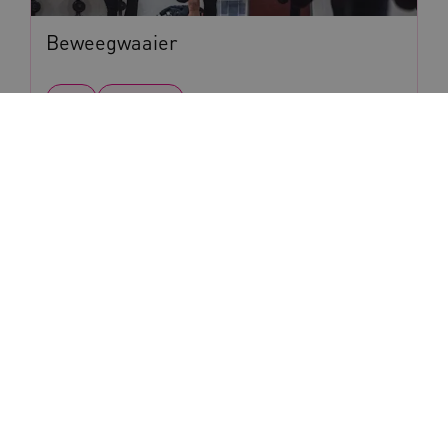
Beweegwaaier
Tool
Brochure
1
2
3
Stel je vraag aan
Mathilde Mastebroek