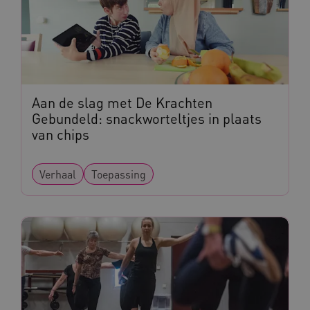
vuid
Vimeo.com Inc.
.vimeo.com
YSC
Google LLC
.youtube.com
Aan de slag met De Krachten
Gebundeld: snackworteltjes in plaats
van chips
Verhaal
Toepassing