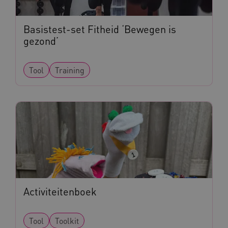
Noodzakelijke cookies
Analytische cookies
Marketing cookies
Basistest-set Fitheid ‘Bewegen is
Deze functionele en technische cookies zorgen
gezond’
ervoor dat de website werkt. Deze cookies
worden altijd geplaatst en maken geen inbreuk
op uw privacy.
Tool
Training
Naam
Provider
/
Domein
__Secure-YNID
.youtube.com
__Secure-
.youtube.com
ROLLOUT_TOKEN
FPLC
.kennispleingehandicaptensector.nl
Activiteitenboek
Tool
Toolkit