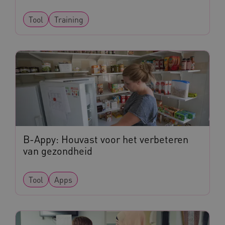
Tool
Training
VISITOR_INFO1_LIVE
Google LLC
ga_session_duration
www.kennispleingehandicaptensector.nl
.youtube.com
_ga_G3VHK6CSBS
.kennispleingehandicaptensector.nl
BCSessionID
a594.kennispleingehandicaptensector.nl
B-Appy: Houvast voor het verbeteren
van gezondheid
Tool
Apps