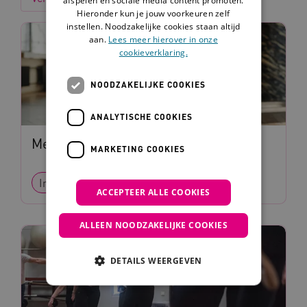
Hieronder kun je jouw voorkeuren zelf
instellen. Noodzakelijke cookies staan altijd
aan.
Lees meer hierover in onze
cookieverklaring.
NOODZAKELIJKE COOKIES
ANALYTISCHE COOKIES
Meer bewegen in het dagelijks leven
MARKETING COOKIES
Interventie
Methode
ACCEPTEER ALLE COOKIES
ALLEEN NOODZAKELIJKE COOKIES
DETAILS WEERGEVEN