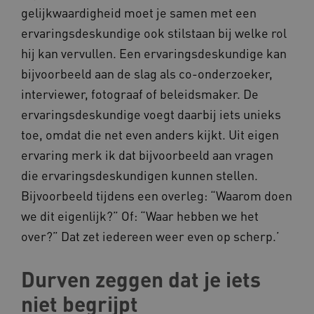
gelijkwaardigheid moet je samen met een
ervaringsdeskundige ook stilstaan bij welke rol
hij kan vervullen. Een ervaringsdeskundige kan
bijvoorbeeld aan de slag als co-onderzoeker,
interviewer, fotograaf of beleidsmaker. De
CookieScriptConsent
CookieScript
www.kennispleingehandicaptensector.nl
ervaringsdeskundige voegt daarbij iets unieks
toe, omdat die net even anders kijkt. Uit eigen
ervaring merk ik dat bijvoorbeeld aan vragen
die ervaringsdeskundigen kunnen stellen.
AWSALBCORS
Amazon.com Inc.
Bijvoorbeeld tijdens een overleg: “Waarom doen
vilans.blueconic.net
we dit eigenlijk?” Of: “Waar hebben we het
over?” Dat zet iedereen weer even op scherp.’
Durven zeggen dat je iets
niet begrijpt
AWSALBCORS
Amazon.com Inc.
a594.kennispleingehandicaptensector.nl