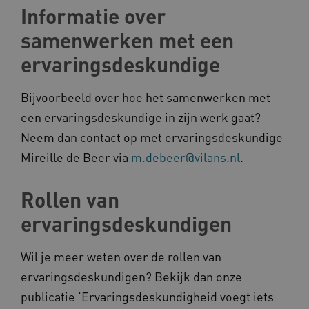
Informatie over
Naam
Provider
/
Domein
samenwerken met een
_ga
Google LLC
Naam
Provider
/
Domein
.kennispleingehandicaptensector.nl
ervaringsdeskundige
FPID
Google
.kennispleingehandicaptensector.nl
Bijvoorbeeld over hoe het samenwerken met
een ervaringsdeskundige in zijn werk gaat?
Neem dan contact op met ervaringsdeskundige
BCSessionID
www.kennispleingehandicaptensector.nl
Mireille de Beer via
m.debeer@vilans.nl
.
Rollen van
ervaringsdeskundigen
Wil je meer weten over de rollen van
ervaringsdeskundigen? Bekijk dan onze
AWSALB
Amazon.com Inc.
a594.kennispleingehandicaptensector.nl
publicatie ‘Ervaringsdeskundigheid voegt iets