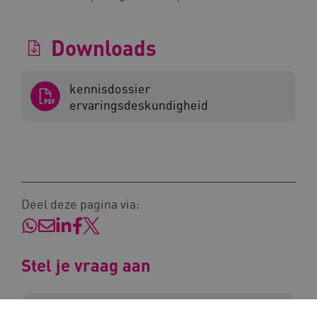
Downloads
kennisdossier
ervaringsdeskundigheid
vuid
Vimeo.com Inc.
.vimeo.com
YSC
Google LLC
.youtube.com
Deel deze pagina via:
Stel je vraag aan