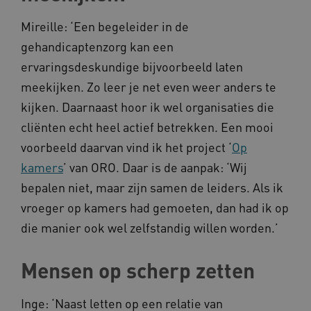
Mireille: ‘Een begeleider in de
gehandicaptenzorg kan een
ervaringsdeskundige bijvoorbeeld laten
meekijken. Zo leer je net even weer anders te
kijken. Daarnaast hoor ik wel organisaties die
__cf_bm
Cloudflare Inc.
Google Privacy Policy
cliënten echt heel actief betrekken. Een mooi
.vimeo.com
voorbeeld daarvan vind ik het project ‘
Op
kamers
’ van ORO. Daar is de aanpak: ‘Wij
bepalen niet, maar zijn samen de leiders. Als ik
BCSessionID
vilans.blueconic.net
vroeger op kamers had gemoeten, dan had ik op
die manier ook wel zelfstandig willen worden.’
Mensen op scherp zetten
ARRAffinity
Microsoft Corporation
Inge: ‘Naast letten op een relatie van
.www.kennispleingehandicaptensector.nl