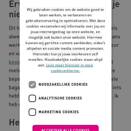
Ervaringsdeskundige ben je
Wij gebruiken cookies om de website goed te
niet meteen
laten werken, te verbeteren en
gebruikerservaring te optimaliseren. Met deze
cookies verzamelen wij informatie over jou en
Dit herkent ook
Mireille de Beer
die inmiddels
jouw internetgedrag op onze website, en
alweer 9 jaar als ervaringsdeskundige bij Vilans
mogelijk ook buiten onze website. Hiermee
kunnen wij gerichte content aanbieden, video’s
werkt, via de LFB, de belangenorganisatie door
afspelen en sociale media content promoten.
en voor mensen met een
verstandelijke
Hieronder kun je jouw voorkeuren zelf
instellen. Noodzakelijke cookies staan altijd
beperking
. ‘Ervaringsdeskundige ben je niet
aan.
Lees meer hierover in onze
meteen. Het proces van het accepteren van je
cookieverklaring.
beperking en het verwerken van je emotionele
NOODZAKELIJKE COOKIES
bagage kost nou eenmaal tijd. Pas als je zelf iets
hebt geaccepteerd, kun je een ander helpen. Ik
ANALYTISCHE COOKIES
heb daar zelf ook een tijd over gedaan.’
MARKETING COOKIES
Herken iemands kennis
ACCEPTEER ALLE COOKIES