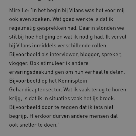
Mireille: ‘In het begin bij Vilans was het voor mij
ook even zoeken. Wat goed werkte is dat ik
regelmatig gesprekken had. Daarin stonden we
stil bij hoe het ging en wat ik nodig had. Ik vervul
UMB_SESSION
www.kennispleingehandicaptensector.nl
bij Vilans inmiddels verschillende rollen.
Bijvoorbeeld als interviewer, blogger, spreker,
vlogger. Ook stimuleer ik andere
ARRAffinitySameSite
Microsoft Corporation
ervaringsdeskundigen om hun verhaal te delen.
.www.kennispleingehandicaptensector.nl
Bijvoorbeeld op het Kennisplein
Gehandicaptensector. Wat ik vaak terug te horen
krijg, is dat ik in situaties vaak het ijs breek.
Bijvoorbeeld door te zeggen dat ik iets niet
begrijp. Hierdoor durven andere mensen dat
ook sneller te doen.’