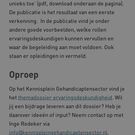
unieks toe’ (pdf, download onderaan de pagina).
De publicatie is het resultaat van een eerste
_ga_NWZZME161M
.kennispleingehandicaptensector.nl
verkenning. In de publicatie vind je onder
andere goede voorbeelden, welke rollen
ervaringsdeskundigen kunnen vervullen en
_ga_4F110RE8SJ
.kennispleingehandicaptensector.nl
waar de begeleiding aan moet voldoen. Ook
staan er opleidingen in vermeld.
VISITOR_INFO1_LIVE
Google LLC
ga_session_duration
www.kennispleingehandicaptensector.nl
Oproep
.youtube.com
Op het Kennisplein Gehandicaptensector vind je
het
themadossier ervaringsdeskundigheid
. Wil
jij een bijdrage leveren aan dit dossier? Heb je
_ga_G3VHK6CSBS
.kennispleingehandicaptensector.nl
daarover ideeën of input? Neem contact op met
Inge Redeker via
info@kennispleingehandicaptensector.nl
.
BCSessionID
a594.kennispleingehandicaptensector.nl