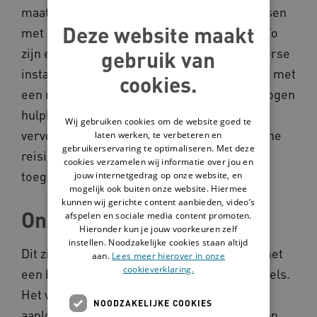
maatregelen genomen om reizen voor mensen
Deze website maakt
met een beperking makkelijker te maken. Zo
zijn er vervoersmiddelen met een gelijkvloerse
gebruik van
instap, zijn er speciale stoelen voor mensen met
cookies.
een rollator, is er ruimte voor rolstoelen, mogen
hulphonden altijd gratis en zonder
Wij gebruiken cookies om de website goed te
vervoerbewijs mee tijdens de reis en is online
laten werken, te verbeteren en
gebruikerservaring te optimaliseren. Met deze
reisinformatie en productinformatie
cookies verzamelen wij informatie over jou en
toegankelijk gemaakt.
jouw internetgedrag op onze website, en
mogelijk ook buiten onze website. Hiermee
kunnen wij gerichte content aanbieden, video’s
Onzichtbare beperkingen
afspelen en sociale media content promoten.
Hieronder kun je jouw voorkeuren zelf
instellen. Noodzakelijke cookies staan altijd
Dit zijn goede stappen, maar veel mensen met
aan.
Lees meer hierover in onze
cookieverklaring.
een beperking ervaren nog dagelijks drempels.
Het vraagt om aanpassingen met een lange
NOODZAKELIJKE COOKIES
aanlooptijd, zoals het toegankelijk maken van