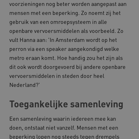
voorzieningen nog beter worden aangepast aan
mensen met een beperking. Zo noemt zij het
gebruik van een omroepsysteem in alle
openbare vervoersmiddelen als voorbeeld. Zo
AWSALBCORS
Amazon.com Inc.
vult Hanna aan: 'In Amsterdam wordt op het
a594.kennispleingehandicaptensector.nl
perron via een speaker aangekondigd welke
metro eraan komt. Hoe handig zou het zijn als
dit ook wordt doorgevoerd bij andere openbare
vervoersmiddelen in steden door heel
Nederland?'
UMB_SESSION
www.kennispleingehandicaptensector.nl
Toegankelijke samenleving
ARRAffinitySameSite
Microsoft Corporation
Een samenleving waarin iedereen mee kan
.www.kennispleingehandicaptensector.nl
doen, ontstaat niet vanzelf. Mensen met een
beperking lopen nog steeds tegen drempels