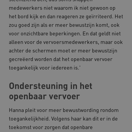
medewerkers niet waarom ik niet gewoon op
het bord kijk en dan reageren ze geïrriteerd. Het
zou goed zijn als er meer bewustzijn komt, ook
voor onzichtbare beperkingen. En dat geldt niet
ARRAffinity
Microsoft Corporation
.www.kennispleingehandicaptensector.nl
alleen voor de vervoersmedewerkers, maar ook
achter de schermen moet er meer bewustzijn
gecreëerd worden dat het openbaar vervoer
toegankelijk voor iedereen is.'
Ondersteuning in het
CookieScriptConsent
CookieScript
www.kennispleingehandicaptensector.nl
openbaar vervoer
Hanna pleit voor meer bewustwording rondom
toegankelijkheid. Volgens haar kan dit er in de
AWSALBCORS
Amazon.com Inc.
vilans.blueconic.net
toekomst voor zorgen dat openbare