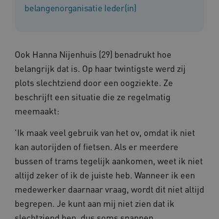
Naam
Provider
/
Domein
belangenorganisatie Ieder(in)
__Secure-YNID
.youtube.com
__Secure-
.youtube.com
ROLLOUT_TOKEN
Ook Hanna Nijenhuis (29) benadrukt hoe
FPLC
.kennispleingehandicaptensector.nl
belangrijk dat is. Op haar twintigste werd zij
plots slechtziend door een oogziekte. Ze
beschrijft een situatie die ze regelmatig
meemaakt:
'Ik maak veel gebruik van het ov, omdat ik niet
kan autorijden of fietsen. Als er meerdere
__cf_bm
Cloudflare Inc.
Google Privacy Policy
.vimeo.com
bussen of trams tegelijk aankomen, weet ik niet
altijd zeker of ik de juiste heb. Wanneer ik een
medewerker daarnaar vraag, wordt dit niet altijd
begrepen. Je kunt aan mij niet zien dat ik
BCSessionID
vilans.blueconic.net
slechtziend ben, dus soms snappen