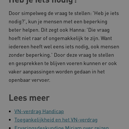
Door simpelweg de vraag te stellen: 'Heb je iets
nodig?', kun je mensen met een beperking
AWSALB
Amazon.com Inc.
beter helpen. Dit zegt ook Hanna: 'Die vraag
a594.kennispleingehandicaptensector.nl
hoeft niet raar of ongemakkelijk te zijn. Want
iedereen heeft wel eens iets nodig, ook mensen
zonder beperking.' Door deze vraag te stellen
_ga_NWZZME161M
.kennispleingehandicaptensector.nl
en gesprekken te blijven voeren kunnen er ook
vaker aanpassingen worden gedaan in het
openbaar vervoer.
_ga_4F110RE8SJ
.kennispleingehandicaptensector.nl
Lees meer
VISITOR_INFO1_LIVE
Google LLC
ga_session_duration
www.kennispleingehandicaptensector.nl
.youtube.com
VN-verdrag Handicap
Toegankelijkheid en het VN-verdrag
Ervaringsdeskundige Mirjam over reizen