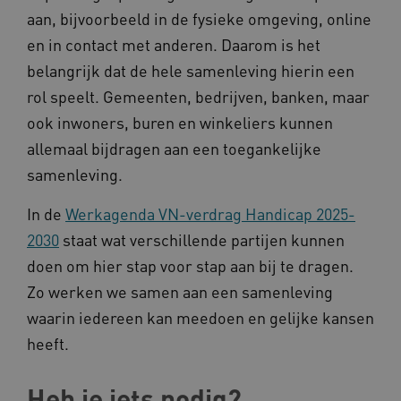
aan, bijvoorbeeld in de fysieke omgeving, online
en in contact met anderen. Daarom is het
belangrijk dat de hele samenleving hierin een
rol speelt. Gemeenten, bedrijven, banken, maar
ook inwoners, buren en winkeliers kunnen
allemaal bijdragen aan een toegankelijke
Naam
Provider
/
Domein
samenleving.
_ga
Google LLC
Naam
Provider
/
Domein
.kennispleingehandicaptensector.nl
FPID
In de
Werkagenda VN-verdrag Handicap 2025-
Google
.kennispleingehandicaptensector.nl
2030
staat wat verschillende partijen kunnen
doen om hier stap voor stap aan bij te dragen.
Zo werken we samen aan een samenleving
BCSessionID
www.kennispleingehandicaptensector.nl
waarin iedereen kan meedoen en gelijke kansen
heeft.
Heb je iets nodig?