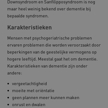
Downsyndroom en Sanfilipposyndroom is nog
maar heel weinig bekend over dementie bij
_ga_G3VHK6CSBS
.kennispleingehandicaptensector.nl
bepaalde syndromen.
BCSessionID
a594.kennispleingehandicaptensector.nl
Karakteristieken
Mensen met psychogeriatrische problemen
ervaren problemen die worden veroorzaakt door
beperkingen van de geestelijke vermogens op
hogere leeftijd. Meestal gaat het om dementie.
Karakteristieken van dementie zijn onder
andere:
vuid
Vimeo.com Inc.
.vimeo.com
vergeetachtigheid
moeite met oriëntatie
YSC
Google LLC
.youtube.com
geen plannen meer kunnen maken
onrust en dwalen