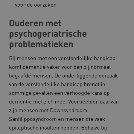
voor de oorzaken
Ouderen met
AWSALB
Amazon.com Inc.
a594.kennispleingehandicaptensector.nl
psychogeriatrische
problematieken
_ga_NWZZME161M
.kennispleingehandicaptensector.nl
Bij mensen met een verstandelijke handicap
komt dementie vaker voor dan bij normaal
begaafde mensen. De onderliggende oorzaak
_ga_4F110RE8SJ
.kennispleingehandicaptensector.nl
van de verstandelijke handicap brengt in
sommige gevallen een verhoogde kans op
dementie met zich mee. Voorbeelden daarvan
VISITOR_INFO1_LIVE
Google LLC
ga_session_duration
www.kennispleingehandicaptensector.nl
.youtube.com
zijn mensen met Downsyndroom,
Sanfilipposyndroom en mensen die vaak
epileptische insulten hebben. Behalve bij