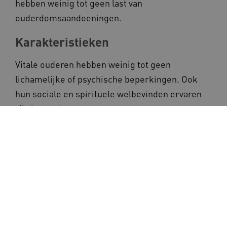
hebben weinig tot geen last van
ouderdomsaandoeningen.
Karakteristieken
Vitale ouderen hebben weinig tot geen
lichamelijke of psychische beperkingen. Ook
hun sociale en spirituele welbevinden ervaren
zij als goed.
Leeftijd
Het is afhankelijk van het niveau van de
verstandelijke beperkingen en de aan- of
afwezigheid van Downsyndroom vanaf welke
leeftijd gesproken wordt van ouderen.
Ondersteuning