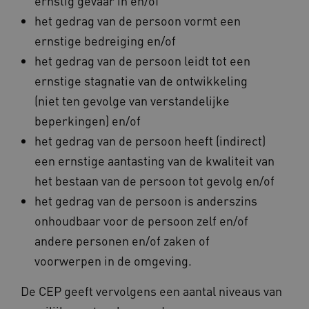
ernstig gevaar in en/of
het gedrag van de persoon vormt een
ernstige bedreiging en/of
het gedrag van de persoon leidt tot een
AWSALBCORS
Amazon.com Inc.
a594.kennispleingehandicaptensector.nl
ernstige stagnatie van de ontwikkeling
(niet ten gevolge van verstandelijke
beperkingen) en/of
het gedrag van de persoon heeft (indirect)
een ernstige aantasting van de kwaliteit van
UMB_SESSION
www.kennispleingehandicaptensector.nl
het bestaan van de persoon tot gevolg en/of
het gedrag van de persoon is anderszins
onhoudbaar voor de persoon zelf en/of
andere personen en/of zaken of
ARRAffinitySameSite
Microsoft Corporation
.www.kennispleingehandicaptensector.nl
voorwerpen in de omgeving.
De CEP geeft vervolgens een aantal niveaus van