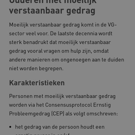
verstaanbaar gedrag
Moeilijk verstaanbaar gedrag komt in de VG-
ARRAffinity
Microsoft Corporation
.www.kennispleingehandicaptensector.nl
sector veel voor. De laatste decennia wordt
sterk benadrukt dat moeilijk verstaanbaar
gedrag vooral vragen om hulp zijn, omdat
andere manieren om ongenoegen aan te duiden
niet worden begrepen.
CookieScriptConsent
CookieScript
Karakteristieken
www.kennispleingehandicaptensector.nl
Personen met moeilijk verstaanbaar gedrag
worden via het Consensusprotocol Ernstig
Probleemgedrag (CEP) als volgt omschreven:
AWSALBCORS
Amazon.com Inc.
vilans.blueconic.net
het gedrag van de persoon houdt een