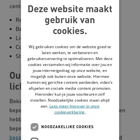
centraal:
Deze website maakt
gebruik van
Respecteren van hun leven en eigenheid
cookies.
Belevingsgerichte ondersteuning
Lichamelijk welbevinden
Contact en communicatie
Wij gebruiken cookies om de website goed te
laten werken, te verbeteren en
Stimulering
gebruikerservaring te optimaliseren. Met deze
cookies verzamelen wij informatie over jou en
jouw internetgedrag op onze website, en
Ouderen met ernstige
mogelijk ook buiten onze website. Hiermee
kunnen wij gerichte content aanbieden, video’s
lichamelijke beperkingen
afspelen en sociale media content promoten.
Hieronder kun je jouw voorkeuren zelf
Bekend is dat mensen met verstandelijke
instellen. Noodzakelijke cookies staan altijd
aan.
Lees meer hierover in onze
beperkingen meer lichamelijke aandoeningen
cookieverklaring.
hebben dan mensen zonder verstandelijke
NOODZAKELIJKE COOKIES
beperkingen.
Ouderen met verstandelijke
beperkingen
krijgen op relatief jonge leeftijd