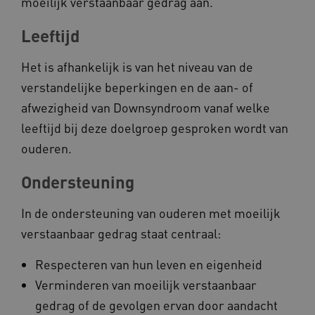
moeilijk verstaanbaar gedrag aan.
Leeftijd
Het is afhankelijk is van het niveau van de
verstandelijke beperkingen en de aan- of
afwezigheid van Downsyndroom vanaf welke
Naam
Provider
/
Domein
leeftijd bij deze doelgroep gesproken wordt van
_ga
Google LLC
Naam
Provider
/
Domein
.kennispleingehandicaptensector.nl
ouderen.
FPID
Google
.kennispleingehandicaptensector.nl
Ondersteuning
In de ondersteuning van ouderen met moeilijk
BCSessionID
www.kennispleingehandicaptensector.nl
verstaanbaar gedrag staat centraal:
Respecteren van hun leven en eigenheid
Verminderen van moeilijk verstaanbaar
gedrag of de gevolgen ervan door aandacht