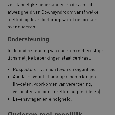
verstandelijke beperkingen en de aan- of
__Secure-YNID
.youtube.com
afwezigheid van Downsyndroom vanaf welke
__Secure-
.youtube.com
leeftijd bij deze doelgroep wordt gesproken
ROLLOUT_TOKEN
over ouderen.
FPLC
.kennispleingehandicaptensector.nl
Ondersteuning
In de ondersteuning van ouderen met ernstige
lichamelijke beperkingen staat centraal:
Respecteren van hun leven en eigenheid
__cf_bm
Cloudflare Inc.
Google Privacy Policy
Aandacht voor lichamelijke beperkingen
.vimeo.com
(invoelen, voorkomen van verergering,
verlichten van pijn, inzetten hulpmiddelen)
Levensvragen en eindigheid.
BCSessionID
vilans.blueconic.net
Ouderen met moeilijk