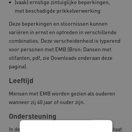
(vaak) ernstige zintuiglijke beperkingen,
met beschadigde prikkelverwerking
Deze beperkingen en stoornissen kunnen
variëren in ernst en optreden in verschillende
combinaties. Deze verscheidenheid is typerend
voor personen met EMB (Bron: Dansen met
olifanten, pdf, zie Downloads onderaan deze
pagina).
Leeftijd
Mensen met EMB worden gezien als ouderen
wanneer zij 40 jaar of ouder zijn.
Ondersteuning
In de ondersteuning van ouderen met EMB staat